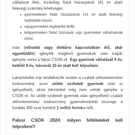
vállalását illeti, kizárólag fiatal házaspárok (41 év alatti
feleség) számára lehetséges:
gyermektelen fiatal házaspárok (41 év alatti feleség)
legfeljebb három,
egygyermekes legfeljebb kettő,
kétgyermekes fiatal házaspár egy gyermeket vállalhatnak
előre,
más (
idősebb vagy élettársi kapcsolatban élő, akár
egyedülálló
) igénylők meglévő gyermekek után tudják
igénybe venni a falusi CSOK-ot.
Egy gyermek vállalását 4 év,
kettőét 8 év, háromét 10 év alatt kell teljesíteni.
Lakáshitellel már rendelkezők esetén a családi otthonteremtési
kedvezmény azon
utóbb született gyermek
után is
igényelhető, akire tekintettel még nem vették igénybe a
CSOK-ot. Az utóbb született gyermek után igényelhető családi
otthonteremtési kedvezmény gyermekenkénti összege a
korábbi 400 ezer forintról
1 millió forint
ra nőtt.
Falusi CSOK 2024: milyen feltételeket kell
teljesíteni?