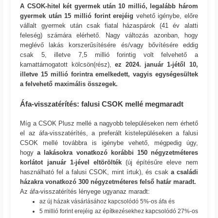
A CSOK-hitel két gyermek után 10 millió, legalább három
gyermek után 15 millió forint erejéig
vehető igénybe, előre
vállalt gyermek után csak fiatal házaspárok (41 év alatti
feleség) számára elérhető. Nagy változás azonban, hogy
meglévő lakás korszerűsítésére és/vagy bővítésére eddig
csak 5, illetve 7,5 millió forintig volt felvehető a
kamattámogatott kölcsön(rész),
ez 2024. január 1-jétől 10,
illetve 15 millió forintra emelkedett, vagyis egységesültek
a felvehető maximális összegek.
Áfa-visszatérítés: falusi CSOK mellé megmaradt
Míg a CSOK Plusz mellé a nagyobb településeken nem érhető
el az áfa-visszatérítés, a preferált kistelepüléseken a falusi
CSOK mellé továbbra is igénybe vehető, mégpedig úgy,
hogy
a lakásokra vonatkozó korábbi 150 négyzetméteres
korlátot január 1-jével eltörölték
(új építésűre eleve nem
használható fel a falusi CSOK, mint írtuk), és csak
a családi
házakra vonatkozó 300 négyzetméteres felső határ maradt.
Az áfa-visszatérítés lényege ugyanaz maradt:
az új házak vásárlásához kapcsolódó 5%-os áfa és
5 millió forint erejéig az építkezésekhez kapcsolódó 27%-os