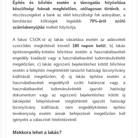
Építés és bővítés esetén a támogatás folyósítása
készültségi foknak megfelelően, utólagosan történik
, a
részösszegeket a bank az elért készültségi fok arányában, a
beruházási költségek legalább
70%-áról szóló
számlabenyújtás
mellett folyósítja.
A falusi CSOK-ot a) lakás vásárlása esetén az adásvételi
szerződés megkötését követő
180 napon belül
, b) lakás
építésiengedély-köteles bővítése esetén a használatbavételi
engedély kiadását vagy a használatbavétel tudomásulvételét
megelőzően, c) lakás egyszerű bejelentéshez kötött bővítése
esetén a felépítés megtörténtét tanúsító hatósági bizonyítvány
kiállítását megelőzően, d) új lakás építése esetén a
használatbavételi engedélyről szóló határozat vagy a
használatbavétel tudomásulvételét igazoló hatósági
dokumentum vagy az egyszerű bejelentéshez kötött új
lakóépület felépítésének megtörténtét igazoló hatósági
bizonyítvány kiállítását, nem engedélyköteles építési
tevékenység esetén annak befejezését megelőzően kell
igényelni a választott hitelintézetnél.
Mekkora lehet a lakás?