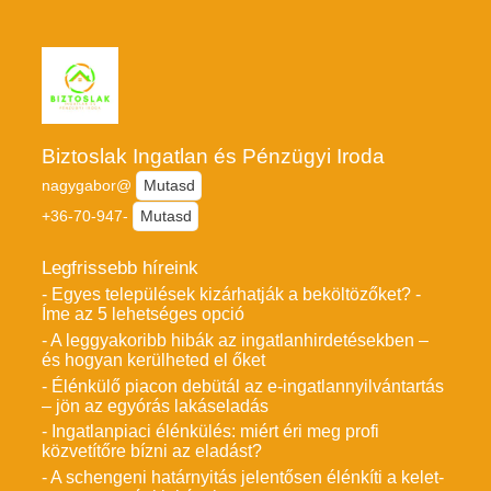
Biztoslak Ingatlan és Pénzügyi Iroda
nagygabor@
Mutasd
+36-70-947-
Mutasd
Legfrissebb híreink
- Egyes települések kizárhatják a beköltözőket? -
Íme az 5 lehetséges opció
- A leggyakoribb hibák az ingatlanhirdetésekben –
és hogyan kerülheted el őket
- Élénkülő piacon debütál az e-ingatlannyilvántartás
– jön az egyórás lakáseladás
- Ingatlanpiaci élénkülés: miért éri meg profi
közvetítőre bízni az eladást?
- A schengeni határnyitás jelentősen élénkíti a kelet-