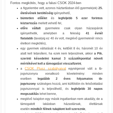
Fontos megkötés, hogy a falusi CSOK 2024-ben
a figyelembe vett, azonos háztartásban élő gyermek(ek)
25.
életévének betöltéséig
igényelhető,
büntetlen előélet
és
legfeljebb 5 ezer forintos
köztartozás
mellett vehető fel,
előre vállalt
gyermekre csak olyan házaspárok
igényelhetik, amelyben a feleség
41 évnél
fiatalabb
(tavalyig ez 40 év volt, meglévő gyermeknél nincs
életkori megkötés),
egy gyermek vállalását 4 év, kettőét 8 év, háromét 10 év
alatt kell teljesíteni, ha ezek nem teljesülnek, akkor
a Ptk.
szerinti késedelmi kamat 3 százalékponttal növelt
mértékével kell a támogatást visszafizetni
,
CSOK Plusz szabályaival
a
egységessé vált a tb-
jogviszonyra vonatkozó követelmény: minden
esetben
legalább 2 éves folyamatos tb-
jogviszony
szükséges hozzá, ami külföldön és felsőoktatási
jogviszonnyal is teljesíthető, és
legfeljebb 30 napos
megszakítás
lehet benne,
meglévő tulajdon egy másik ingatlanban nem akadály, de a
támogatott lakásban házastársak, élettársak
esetén
mindkét félnek tulajdont kell szereznie
,