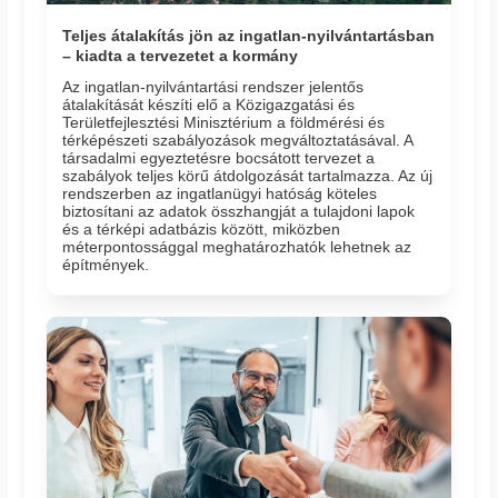
Teljes átalakítás jön az ingatlan-nyilvántartásban
– kiadta a tervezetet a kormány
Az ingatlan-nyilvántartási rendszer jelentős
átalakítását készíti elő a Közigazgatási és
Területfejlesztési Minisztérium a földmérési és
térképészeti szabályozások megváltoztatásával. A
társadalmi egyeztetésre bocsátott tervezet a
szabályok teljes körű átdolgozását tartalmazza. Az új
rendszerben az ingatlanügyi hatóság köteles
biztosítani az adatok összhangját a tulajdoni lapok
és a térképi adatbázis között, miközben
méterpontossággal meghatározhatók lehetnek az
építmények.