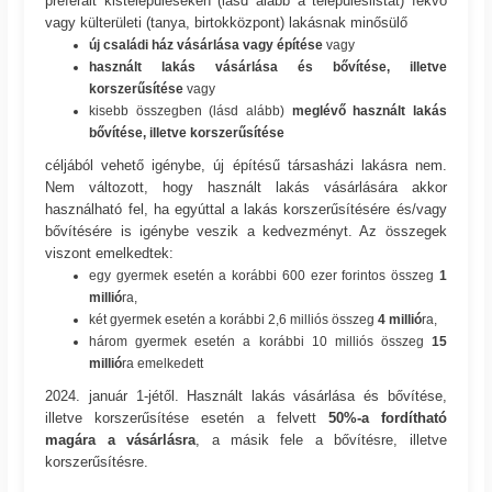
preferált kistelepüléseken (lásd alább a településlistát) fekvő
vagy külterületi (tanya, birtokközpont) lakásnak minősülő
új családi ház vásárlása vagy építése
vagy
használt lakás vásárlása és bővítése, illetve
korszerűsítése
vagy
kisebb összegben (lásd alább)
meglévő használt lakás
bővítése, illetve korszerűsítése
céljából vehető igénybe, új építésű társasházi lakásra nem.
Nem változott, hogy használt lakás vásárlására akkor
használható fel, ha egyúttal a lakás korszerűsítésére és/vagy
bővítésére is igénybe veszik a kedvezményt. Az összegek
viszont emelkedtek:
egy gyermek esetén a korábbi 600 ezer forintos összeg
1
millió
ra,
két gyermek esetén a korábbi 2,6 milliós összeg
4 millió
ra,
három gyermek esetén a korábbi 10 milliós összeg
15
millió
ra emelkedett
2024. január 1-jétől. Használt lakás vásárlása és bővítése,
illetve korszerűsítése esetén a felvett
50%-a fordítható
magára a vásárlásra
, a másik fele a bővítésre, illetve
korszerűsítésre.