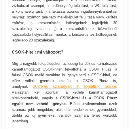
vízhálózat cseréjét, a fürdőhelyiség-felújítást, a WC-felújítást;
a konyhafelújítást, i) a lakással azonos ingatlan-nyilvántartási
helyrajzi számon található melléképület felújítása vagy kerítés
építése, a korszerűsítés költségeinek legfeljebb 30
százalékáig, valamint j) a korszerűsítéshez közvetlenül
kapcsolódó helyreállítási munka, a korszerűsítés költségeinek
legfeljebb 20 százalékáig.
CSOK-hitel: mi változott?
Míg a nagyobb településeken az eddigi fix 3%-os kamatozású
kamattámogatott CSOK-hitelt felváltotta a CSOK Plusz, a
falusi CSOK mellé továbbra is igényelhető a CSOK-hitel, de
előre vállalt gyermek esetén a CSOK Plusz is,
2024-es szabályait itt foglaltuk össze
amelynek
.
Választani kell azonban: a kétféle kamattámogatott
hitelkonstrukció, vagyis
a CSOK-hitel és a CSOK Plusz
együtt nem vehető igénybe.
Előbbi nyilvánvalóan azok
számára jobb megoldás, akik már rendelkeznek gyermekkel,
utóbbi az új gyermeket vállalók számára lehet vonzóbb
lehetőség.