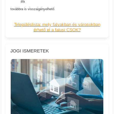
áfa
továbbra is visszaigényelhető.
Településlista: mely falvakban és városokban
érhető el a falusi CSOK?
JOGI ISMERETEK