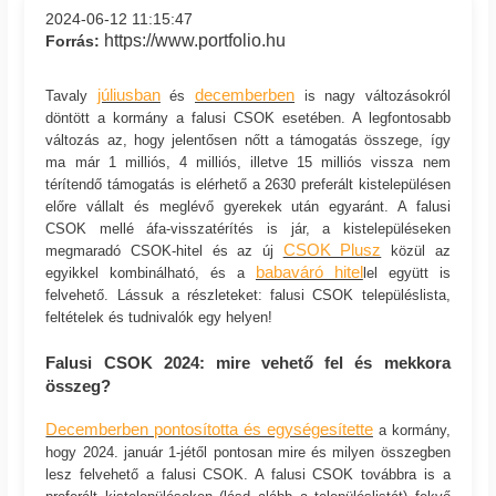
2024-06-12 11:15:47
https://www.portfolio.hu
Forrás:
júliusban
decemberben
Tavaly
és
is nagy változásokról
döntött a kormány a falusi CSOK esetében. A legfontosabb
változás az, hogy jelentősen nőtt a támogatás összege, így
ma már 1 milliós, 4 milliós, illetve 15 milliós vissza nem
térítendő támogatás is elérhető a 2630 preferált kistelepülésen
előre vállalt és meglévő gyerekek után egyaránt. A falusi
CSOK mellé áfa-visszatérítés is jár, a kistelepüléseken
CSOK Plusz
megmaradó CSOK-hitel és az új
közül az
babaváró hitel
egyikkel kombinálható, és a
lel együtt is
felvehető. Lássuk a részleteket: falusi CSOK településlista,
feltételek és tudnivalók egy helyen!
Falusi CSOK 2024: mire vehető fel és mekkora
összeg?
Decemberben pontosította és egységesítette
a kormány,
hogy 2024. január 1-jétől pontosan mire és milyen összegben
lesz felvehető a falusi CSOK. A falusi CSOK továbbra is a