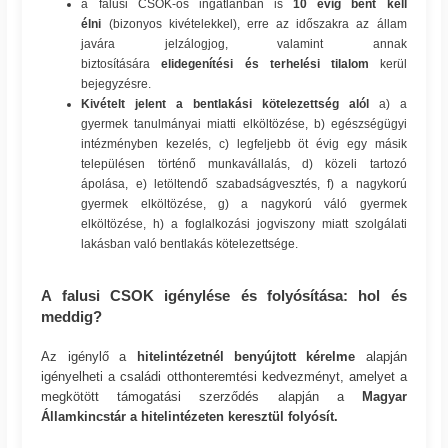
a falusi CSOK-os ingatlanban is
10 évig bent kell
élni
(bizonyos kivételekkel), erre az időszakra az állam
javára jelzálogjog, valamint annak
biztosítására
elidegenítési és terhelési tilalom
kerül
bejegyzésre.
Kivételt jelent a bentlakási kötelezettség alól
a) a
gyermek tanulmányai miatti elköltözése, b) egészségügyi
intézményben kezelés, c) legfeljebb öt évig egy másik
településen történő munkavállalás, d) közeli tartozó
ápolása, e) letöltendő szabadságvesztés, f) a nagykorú
gyermek elköltözése, g) a nagykorú váló gyermek
elköltözése, h) a foglalkozási jogviszony miatt szolgálati
lakásban való bentlakás kötelezettsége.
A falusi CSOK igénylése és folyósítása: hol és
meddig?
Az igénylő a
hitelintézetnél benyújtott kérelme
alapján
igényelheti a családi otthonteremtési kedvezményt, amelyet a
megkötött támogatási szerződés alapján a
Magyar
Államkincstár a hitelintézeten keresztül folyósít.