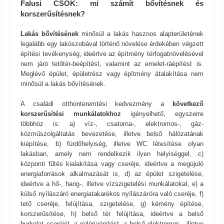
Falusi CSOK: mi számít bővítésnek és
korszerűsítésnek?
Lakás bővítésének
minősül a lakás hasznos alapterületének
legalább egy lakószobával történő növelése érdekében végzett
építési tevékenység, ideértve az építmény térfogatnövelésével
nem járó tetőtér-beépítést, valamint az emelet-ráépítést is.
Meglévő épület, épületrész vagy építmény átalakítása nem
minősül a lakás bővítésének.
A családi otthonteremtési kedvezmény a
következő
korszerűsítési munkálatokhoz
igényelhető, egyszerre
többhöz is: a) víz-, csatorna-, elektromos-, gáz-
közműszolgáltatás bevezetése, illetve belső hálózatának
kiépítése, b) fürdőhelyiség, illetve WC létesítése olyan
lakásban, amely nem rendelkezik ilyen helyiséggel, c)
központi fűtés kialakítása vagy cseréje, ideértve a megújuló
energiaforrások alkalmazását is, d) az épület szigetelése,
ideértve a hő-, hang-, illetve vízszigetelési munkálatokat, e) a
külső nyílászáró energiatakarékos nyílászáróra való cseréje, f)
tető cseréje, felújítása, szigetelése, g) kémény építése,
korszerűsítése, h) belső tér felújítása, ideértve a belső
burkolat cseréjét, a galériaépítést, a belső elektromos-, illetve