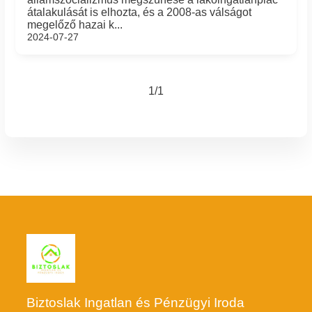
átalakulását is elhozta, és a 2008-as válságot
megelőző hazai k...
2024-07-27
1/1
Biztoslak Ingatlan és Pénzügyi Iroda