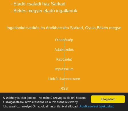
- Eladó családi ház Sarkad
- Békés megyei eladó ingatlanok
Ingatlanközvetítés és értékbecslés Sarkad, Gyula,Békés megye
Oldaltérkép
Adatkezelés
Kapcsolat
Impresszum
Link és bannercsere
RSS
A webhely sütiket (cookie - kis méretű szöveges file-ok) használ
Elfogadom
Vár-Köz Kft. - Ingatlan nyilvántartó, ügyviteli és
a szolgáltatások biztosításához és a felhasználói élmény
Copyright © 2021.
Adatkezelési tájékoztató
fokozásához, amelyet Ön az oldal használatával elfogad.
adminisztrációs szoftver