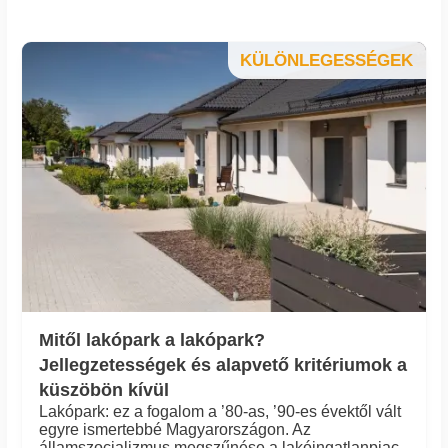
KÜLÖNLEGESSÉGEK
Mitől lakópark a lakópark?
Jellegzetességek és alapvető kritériumok a
küszöbön kívül
Lakópark: ez a fogalom a ’80-as, ’90-es évektől vált
egyre ismertebbé Magyarországon. Az
államszocializmus megszűnése a lakóingatlanpiac