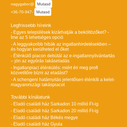
nagygabor@
Mutasd
+36-70-947-
Mutasd
Legfrissebb híreink
- Egyes települések kizárhatják a beköltözőket? -
Íme az 5 lehetséges opció
- A leggyakoribb hibák az ingatlanhirdetésekben –
és hogyan kerülheted el őket
- Élénkülő piacon debütál az e-ingatlannyilvántartás
– jön az egyórás lakáseladás
- Ingatlanpiaci élénkülés: miért éri meg profi
közvetítőre bízni az eladást?
- A schengeni határnyitás jelentősen élénkíti a kelet-
magyarországi lakáspiacot
További kínálatunk
- Eladó családi ház Sarkadon 10 millió Ft-ig
- Eladó családi ház Sarkadon 20 millió Ft-ig
- Eladó családi ház Békés megye
- Eladó családi ház Gyula