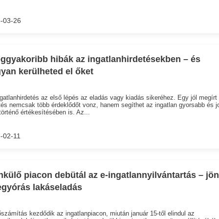
-03-26
eggyakoribb hibák az ingatlanhirdetésekben – és
yan kerülheted el őket
gatlanhirdetés az első lépés az eladás vagy kiadás sikeréhez. Egy jól megírt
tés nemcsak több érdeklődőt vonz, hanem segíthet az ingatlan gyorsabb és j
történő értékesítésében is. Az...
-02-11
nkülő piacon debütál az e-ingatlannyilvántartás – jön
egyórás lakáseladás
őszámítás kezdődik az ingatlanpiacon, miután január 15-től elindul az