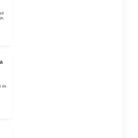
ol
ja,
ta
i és