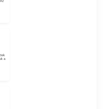
 Az
ttek
uk a