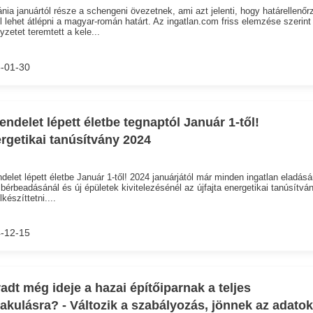
ia januártól része a schengeni övezetnek, ami azt jelenti, hogy határellenőr
l lehet átlépni a magyar-román határt. Az ingatlan.com friss elemzése szerint
lyzetet teremtett a kele...
-01-30
rendelet lépett életbe tegnaptól Január 1-től!
rgetikai tanúsítvány 2024
ndelet lépett életbe Január 1-től! 2024 januárjától már minden ingatlan eladásá
bérbeadásánál és új épületek kivitelezésénél az újfajta energetikai tanúsítván
lkészíttetni....
-12-15
adt még ideje a hazai építőiparnak a teljes
lakulásra? - Változik a szabályozás, jönnek az adatok