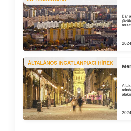
Bár a
jövőb
mutat
2024
ÁLTALÁNOS INGATLANPIACI HÍREK
Men
A lak
mind
alaku
2024