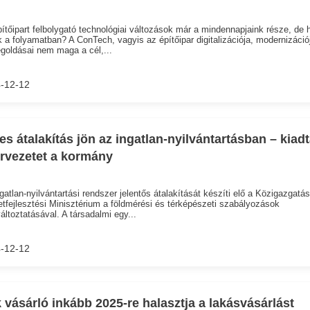
ítőipart felbolygató technológiai változások már a mindennapjaink része, de h
k a folyamatban? A ConTech, vagyis az építőipar digitalizációja, modernizáció
goldásai nem maga a cél,...
-12-12
jes átalakítás jön az ingatlan-nyilvántartásban – kiad
ervezetet a kormány
gatlan-nyilvántartási rendszer jelentős átalakítását készíti elő a Közigazgatás
etfejlesztési Minisztérium a földmérési és térképészeti szabályozások
ltoztatásával. A társadalmi egy...
-12-12
 vásárló inkább 2025-re halasztja a lakásvásárlást