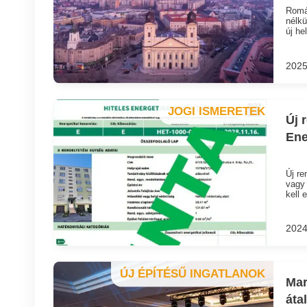
Román
nélkü
új he
2025
JOGI ISMERETEK
Új 
Ene
Új re
vagy 
kell e
2024
ÚJ ÉPÍTÉSŰ INGATLANOK
Mar
áta