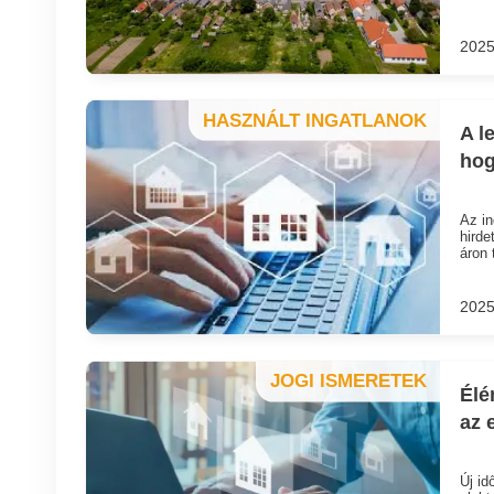
2025
HASZNÁLT INGATLANOK
A l
hog
Az in
hirde
áron 
2025
JOGI ISMERETEK
Élé
az 
Új id