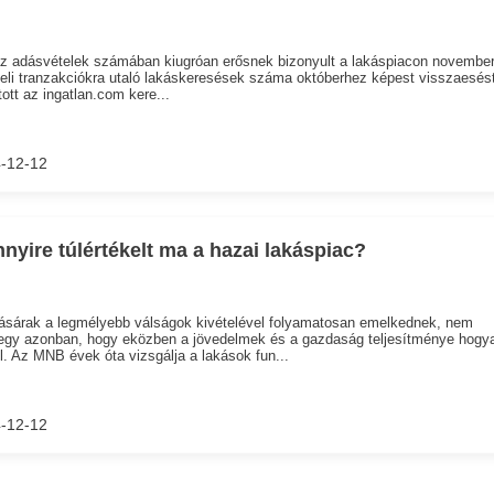
z adásvételek számában kiugróan erősnek bizonyult a lakáspiacon november
eli tranzakciókra utaló lakáskeresések száma októberhez képest visszaesés
ott az ingatlan.com kere...
-12-12
nyire túlértékelt ma a hazai lakáspiac?
ásárak a legmélyebb válságok kivételével folyamatosan emelkednek, nem
egy azonban, hogy eközben a jövedelmek és a gazdaság teljesítménye hogy
l. Az MNB évek óta vizsgálja a lakások fun...
-12-12