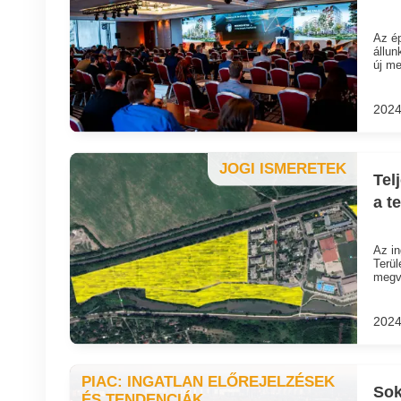
Az ép
állun
új me
2024
JOGI ISMERETEK
Tel
a t
Az in
Terül
megvá
2024
PIAC: INGATLAN ELŐREJELZÉSEK
Sok
ÉS TENDENCIÁK