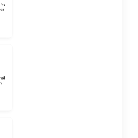
zés
 ez
nál
yt