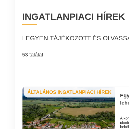
INGATLANPIACI HÍREK
LEGYEN TÁJÉKOZOTT ÉS OLVASSA
53 találat
ÁLTALÁNOS INGATLANPIACI HÍREK
Egy
leh
A ko
ident
beköl