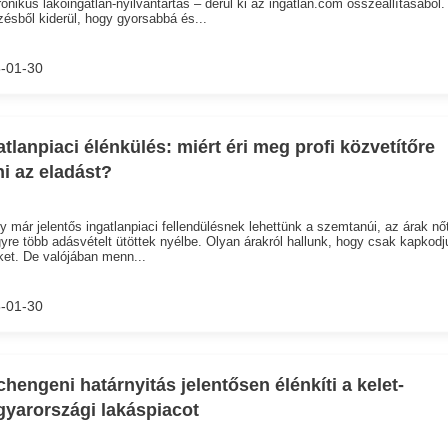
ronikus lakóingatlan-nyilvántartás – derül ki az ingatlan.com összeállításából.
ésből kiderül, hogy gyorsabbá és...
-01-30
atlanpiaci élénkülés: miért éri meg profi közvetítőre
ni az eladást?
y már jelentős ingatlanpiaci fellendülésnek lehettünk a szemtanúi, az árak nő
yre több adásvételt ütöttek nyélbe. Olyan árakról hallunk, hogy csak kapkodj
ket. De valójában menn...
-01-30
chengeni határnyitás jelentősen élénkíti a kelet-
yarországi lakáspiacot