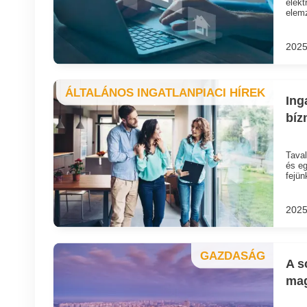
elekt
elemz
2025
ÁLTALÁNOS INGATLANPIACI HÍREK
Ing
bíz
Taval
és eg
fejün
2025
GAZDASÁG
A s
mag