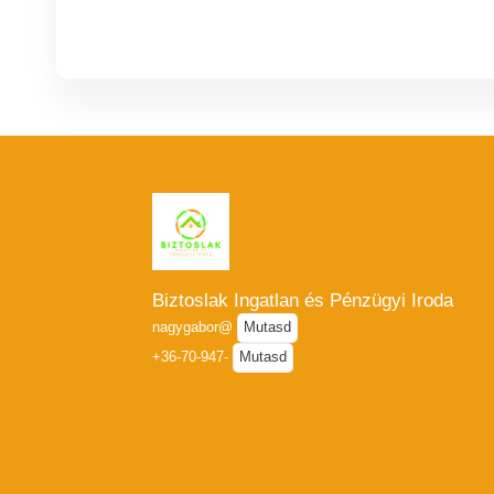
Biztoslak Ingatlan és Pénzügyi Iroda
nagygabor@
Mutasd
+36-70-947-
Mutasd