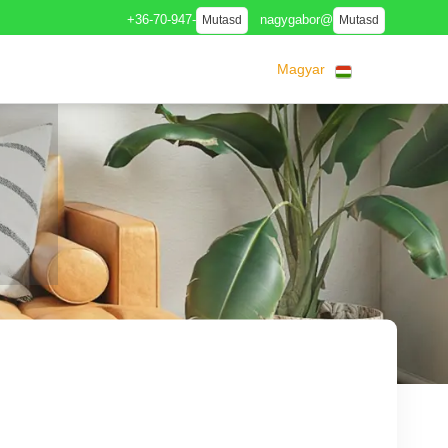
+36-70-947-
nagygabor@
Mutasd
Mutasd
Magyar