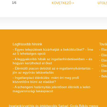
1/6
KÖVETKEZŐ
>
UTOL
Legfrissebb híreink
Tová
- Egyes települések kizárhatják a beköltözőket? - Íme
- Ela
az 5 lehetséges opció
- Ela
- A leggyakoribb hibák az ingatlanhirdetésekben – és
- El
hogyan kerülheted el őket
- Ela
- Élénkülő piacon debütál az e-ingatlannyilvántartás –
- Ela
jön az egyórás lakáseladás
- Bé
- Ingatlanpiaci élénkülés: miért éri meg profi
közvetítőre bízni az eladást?
- A schengeni határnyitás jelentősen élénkíti a kelet-
magyarországi lakáspiacot
Ingatlanközvetítés és értékbecslés Sarkad, Gyula,Békés megye