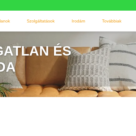
tlanok
Szolgáltatások
Irodám
Továbbiak
GATLAN ÉS
DA