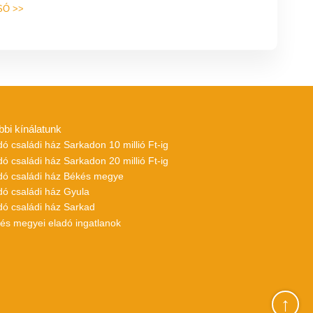
SÓ
>>
bbi kínálatunk
dó családi ház Sarkadon 10 millió Ft-ig
dó családi ház Sarkadon 20 millió Ft-ig
adó családi ház Békés megye
dó családi ház Gyula
dó családi ház Sarkad
kés megyei eladó ingatlanok
↑