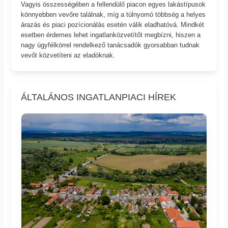
Vagyis összességében a fellendülő piacon egyes lakástípusok
könnyebben vevőre találnak, míg a túlnyomó többség a helyes
árazás és piaci pozícionálás esetén válik eladhatóvá. Mindkét
esetben érdemes lehet ingatlanközvetítőt megbízni, hiszen a
nagy ügyfélkörrel rendelkező tanácsadók gyorsabban tudnak
vevőt közvetíteni az eladóknak.
ÁLTALÁNOS INGATLANPIACI HÍREK