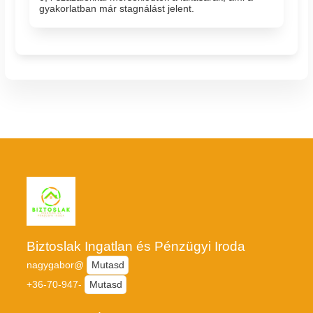
gyakorlatban már stagnálást jelent.
Biztoslak Ingatlan és Pénzügyi Iroda
nagygabor@
Mutasd
+36-70-947-
Mutasd