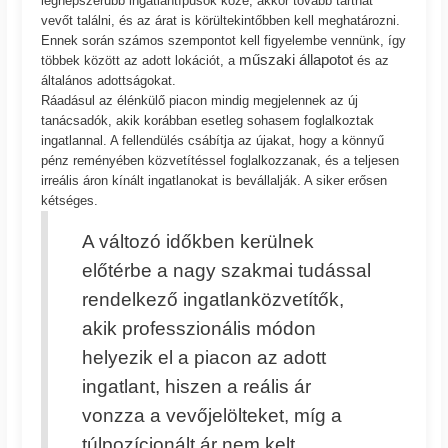
legnépszerűbb ingatlantípusok közé, akkor tovább tarthat
vevőt találni, és az árat is körültekintőbben kell meghatározni.
Ennek során számos szempontot kell figyelembe vennünk, így
műszaki állapotot
többek között az adott lokációt, a
és az
általános adottságokat.
Ráadásul az élénkülő piacon mindig megjelennek az új
tanácsadók, akik korábban esetleg sohasem foglalkoztak
ingatlannal. A fellendülés csábítja az újakat, hogy a könnyű
pénz reményében közvetítéssel foglalkozzanak, és a teljesen
irreális áron kínált ingatlanokat is bevállalják. A siker erősen
kétséges.
A változó időkben kerülnek
előtérbe a nagy szakmai tudással
rendelkező ingatlanközvetítők,
akik professzionális módon
helyezik el a piacon az adott
ingatlant, hiszen a reális ár
vonzza a vevőjelölteket, míg a
túlpozícionált ár nem kelt