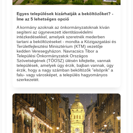
Egyes települések kizárhatják a beköltözőket? -
Íme az 5 lehetséges opció
A kormány azoknak az önkormányzatoknak kíván
segíteni az úgynevezett identitásvédelmi
intézkedésekkel, amelyek szeretnék mederben
tartani a beköltözéseket - mondta a Közigazgatási és
Területfejlesztési Minisztérium (KTM) vezetője
kedden Veresegyházon. Navracsics Tibor a
Települési Önkormányzatok Országos
Szövetségének (TÖOSZ) ülésén kifejtette, vannak
települések, amelyek úgy érzik, bajban vannak, úgy
érzik, hogy a nagy számban beköltözők "elsöprik" a
falu- vagy városképet, a település hagyományos
szerkezetét.