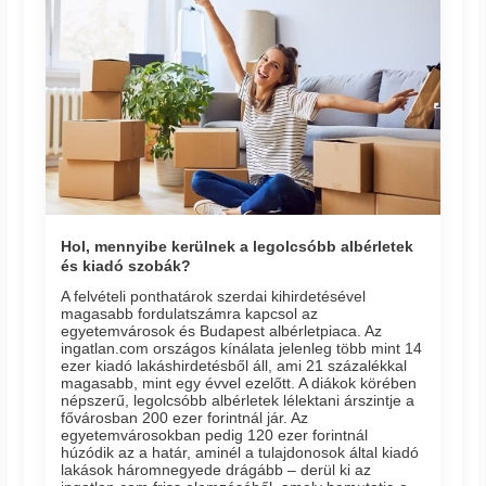
Hol, mennyibe kerülnek a legolcsóbb albérletek
és kiadó szobák?
A felvételi ponthatárok szerdai kihirdetésével
magasabb fordulatszámra kapcsol az
egyetemvárosok és Budapest albérletpiaca. Az
ingatlan.com országos kínálata jelenleg több mint 14
ezer kiadó lakáshirdetésből áll, ami 21 százalékkal
magasabb, mint egy évvel ezelőtt. A diákok körében
népszerű, legolcsóbb albérletek lélektani árszintje a
fővárosban 200 ezer forintnál jár. Az
egyetemvárosokban pedig 120 ezer forintnál
húzódik az a határ, aminél a tulajdonosok által kiadó
lakások háromnegyede drágább – derül ki az