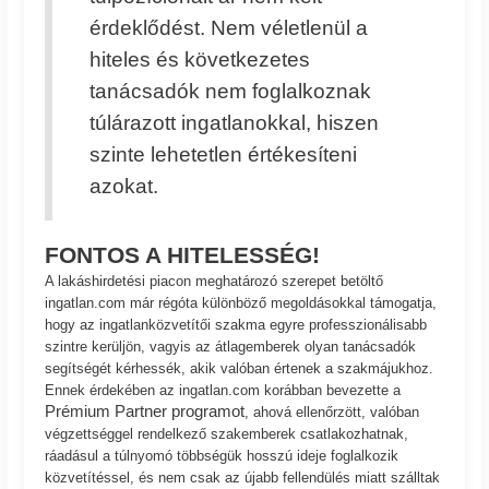
érdeklődést. Nem véletlenül a
hiteles és következetes
tanácsadók nem foglalkoznak
túlárazott ingatlanokkal, hiszen
szinte lehetetlen értékesíteni
azokat.
FONTOS A HITELESSÉG!
A lakáshirdetési piacon meghatározó szerepet betöltő
ingatlan.com már régóta különböző megoldásokkal támogatja,
hogy az ingatlanközvetítői szakma egyre professzionálisabb
szintre kerüljön, vagyis az átlagemberek olyan tanácsadók
segítségét kérhessék, akik valóban értenek a szakmájukhoz.
Ennek érdekében az ingatlan.com korábban bevezette a
Prémium Partner programot
, ahová ellenőrzött, valóban
végzettséggel rendelkező szakemberek csatlakozhatnak,
ráadásul a túlnyomó többségük hosszú ideje foglalkozik
közvetítéssel, és nem csak az újabb fellendülés miatt szálltak