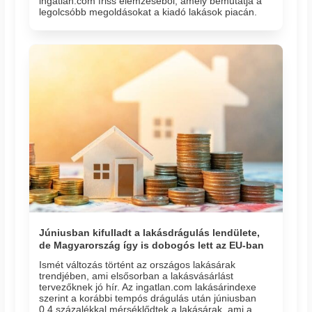
ingatlan.com friss elemzéséből, amely bemutatja a
legolcsóbb megoldásokat a kiadó lakások piacán.
Júniusban kifulladt a lakásdrágulás lendülete,
de Magyarország így is dobogós lett az EU-ban
Ismét változás történt az országos lakásárak
trendjében, ami elsősorban a lakásvásárlást
tervezőknek jó hír. Az ingatlan.com lakásárindexe
szerint a korábbi tempós drágulás után júniusban
0,4 százalékkal mérséklődtek a lakásárak, ami a