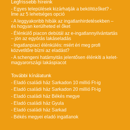
Legfrissebb híreink
- Egyes települések kizárhatják a beköltözőket? -
Íme az 5 lehetséges opció
- A leggyakoribb hibák az ingatlanhirdetésekben –
és hogyan kerülheted el őket
- Élénkülő piacon debütál az e-ingatlannyilvántartás
– jön az egyórás lakáseladás
- Ingatlanpiaci élénkülés: miért éri meg profi
közvetítőre bízni az eladást?
- A schengeni határnyitás jelentősen élénkíti a kelet-
magyarországi lakáspiacot
További kínálatunk
- Eladó családi ház Sarkadon 10 millió Ft-ig
- Eladó családi ház Sarkadon 20 millió Ft-ig
- Eladó családi ház Békés megye
- Eladó családi ház Gyula
- Eladó családi ház Sarkad
- Békés megyei eladó ingatlanok