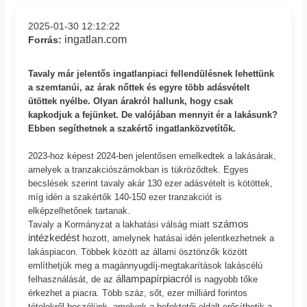
2025-01-30 12:12:22
ingatlan.com
Forrás:
Tavaly már jelentős ingatlanpiaci fellendülésnek lehettünk
a szemtanúi, az árak nőttek és egyre több adásvételt
ütöttek nyélbe. Olyan árakról hallunk, hogy csak
kapkodjuk a fejünket. De valójában mennyit ér a lakásunk?
Ebben segíthetnek a szakértő ingatlanközvetítők.
2023-hoz képest 2024-ben jelentősen emelkedtek a lakásárak,
amelyek a tranzakciószámokban is tükröződtek. Egyes
becslések szerint tavaly akár 130 ezer adásvételt is kötöttek,
míg idén a szakértők 140-150 ezer tranzakciót is
elképzelhetőnek tartanak.
számos
Tavaly a Kormányzat a lakhatási válság miatt
intézkedést
hozott, amelynek hatásai idén jelentkezhetnek a
lakáspiacon. Többek között az állami ösztönzők között
említhetjük meg a magánnyugdíj-megtakarítások lakáscélú
állampapírpiacról
felhasználását, de az
is nagyobb tőke
érkezhet a piacra. Több száz, sőt, ezer milliárd forintos
tételekről beszélünk, amelyek a befektetői oldalt erősíthetik a