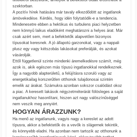
szektorban.
A pozitív hírek hatására már tavaly elkezdődött az ingatlanok
árnövekedése. Kérdés, hogy idén folytatódik-e a tendencia.
Mindenesetre ebben a hektikus és turbulens piaci helyzetben
nem könnyű laikus eladóként meghatározni a helyes árat. Már
csak azért sem, mert a befektetők alapvetően bizonyos
típusokat keresnek. A jó állapotú garzonokat, vagy a nappali
plusz egy vagy kétszobás lakásokat preferálják, és azokat
vásárolják.
Ettől függetlenül szinte mindenki áremelkedésre számít, még
azok is, akik egészen más típusú ingatlanokkal rendelkeznek.
Így a nagyobb alapterületű, a felújításra szoruló vagy az
energetikailag korszerűtlen otthonok tulajdonosai szintén
emelik az árakat. Számukra azonban sokszor csalódást okoz
a piac. A keresett lakások négyzetméterárát fölösleges a saját
ingatlanukhoz hasonlítani, hiszen azt nagy valószínűséggel
nem veszik meg annyiért.
HOGYAN ÁRAZZUNK?
Ha menő az ingatlanunk, vagyis nagy a kereslet az adott
típusra, akkor a befektetők és a vevők is slágernek tekintik,
és könnyebb eladni. Ha azonban nem tartozik az otthonunk a