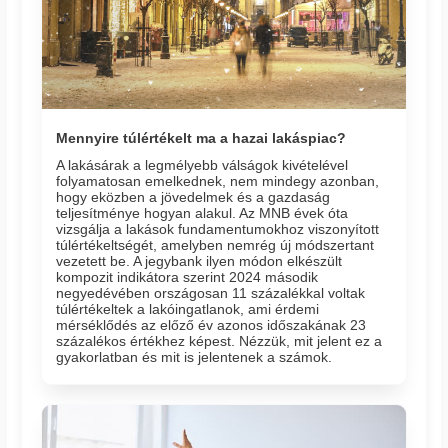
Mennyire túlértékelt ma a hazai lakáspiac?
A lakásárak a legmélyebb válságok kivételével
folyamatosan emelkednek, nem mindegy azonban,
hogy eközben a jövedelmek és a gazdaság
teljesítménye hogyan alakul. Az MNB évek óta
vizsgálja a lakások fundamentumokhoz viszonyított
túlértékeltségét, amelyben nemrég új módszertant
vezetett be. A jegybank ilyen módon elkészült
kompozit indikátora szerint 2024 második
negyedévében országosan 11 százalékkal voltak
túlértékeltek a lakóingatlanok, ami érdemi
mérséklődés az előző év azonos időszakának 23
százalékos értékhez képest. Nézzük, mit jelent ez a
gyakorlatban és mit is jelentenek a számok.