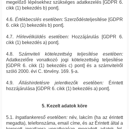
megelőző lépésekhez szükséges adatkezelés [GDPR 6.
cikk (1) bekezdés b) pont].
4.6.
Értékbecslés esetében:
Szerződésteljesítése [GDPR
6. cikk (1) bekezdés b) pont].
4.7.
Hírlevélküldés esetében:
Hozzájárulás [GDPR 6.
cikk (1) bekezdés a) pont].
4.8. S
zámviteli kötelezettség teljesítése esetében:
Adatkezelőre vonatkozó jogi kötelezettség teljesítése
[GDPR 6. cikk (1) bekezdés c) pont] és a számvitelről
szóló 2000. évi C. törvény. 169. §-a.
4.9.
Álláshirdetésre jelentkezők esetében:
Érintett
hozzájárulása [GDPR 6. cikk (1) bekezdés a) pont].
5. Kezelt adatok köre
5.1.
Ingatlankereső esetében:
név, lakcím (ha az érintett
megadta), telefonszáma, email címe, és az Érintett által a
keresett ingatlanra vonatkozóan megadott adatok [pl.