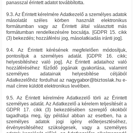
panasszal érintett adatot továbbította.
9.3. Az Érintett kérelmére Adatkezelő a személyes adatok
másolatát széles körben használt elektronikus
formátumban vagy az Érintett által választott más
formátumban rendelkezésére bocsátja. [GDPR 15. cikk
(3) bekezdés; hozzáférési jog, másolatkiadás iránti jog].
9.4. Az Érintett kérésének megfelelően módosítjuk,
pontosítjuk a személyes adatát. [GDPR 16. cikk;
helyesbítéshez való jog]. Az Érintett adataihoz való
hozzáféréséhez fűződő jogának gyakorlása, valamint
személyes adatainak helyesbítése céljából
nagygabor@biztoslak.hu
Adatkezelőhöz fordulhat az
e-
mail címre küldött elektronikus levélben.
9.5. Az Érintett kérelmére Adatkezelő törli az Érintett
személyes adatát. Az Adatkezelő a kérelem teljesítését a
GDPR 17. cikk (3) bekezdésében szereplő okokból
tagadhatja meg, így például abban az esetben, ha a
személyes adatok jogi igény előterjesztéséhez,
érvényesítéséhez szükségesek, vagy a személyes