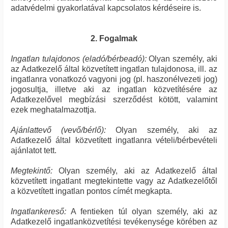
adatvédelmi gyakorlatával kapcsolatos kérdéseire is.
2. Fogalmak
Ingatlan tulajdonos (eladó/bérbeadó):
Olyan személy, aki
az Adatkezelő által közvetített ingatlan tulajdonosa, ill. az
ingatlanra vonatkozó vagyoni jog (pl. haszonélvezeti jog)
jogosultja, illetve aki az ingatlan közvetítésére az
Adatkezelővel megbízási szerződést kötött, valamint
ezek meghatalmazottja.
Ajánlattevő (vevő/bérlő):
Olyan személy, aki az
Adatkezelő által közvetített ingatlanra vételi/bérbevételi
ajánlatot tett.
Megtekintő:
Olyan személy, aki az Adatkezelő által
közvetített ingatlant megtekintette vagy az Adatkezelőtől
a közvetített ingatlan pontos címét megkapta.
Ingatlankereső:
A fentieken túl olyan személy, aki az
Adatkezelő ingatlanközvetítési tevékenysége körében az