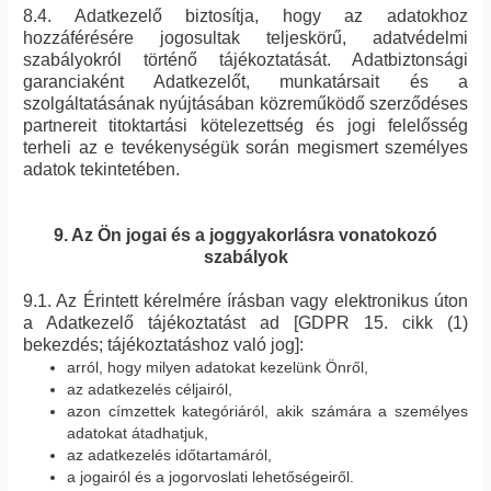
8.4. Adatkezelő biztosítja, hogy az adatokhoz
hozzáférésére jogosultak teljeskörű, adatvédelmi
szabályokról történő tájékoztatását. Adatbiztonsági
garanciaként Adatkezelőt, munkatársait és a
szolgáltatásának nyújtásában közreműködő szerződéses
partnereit titoktartási kötelezettség és jogi felelősség
terheli az e tevékenységük során megismert személyes
adatok tekintetében.
9. Az Ön jogai és a joggyakorlásra vonatokozó
szabályok
9.1. Az Érintett kérelmére írásban vagy elektronikus úton
a Adatkezelő tájékoztatást ad [GDPR 15. cikk (1)
bekezdés; tájékoztatáshoz való jog]:
arról, hogy milyen adatokat kezelünk Önről,
az adatkezelés céljairól,
azon címzettek kategóriáról, akik számára a személyes
adatokat átadhatjuk,
az adatkezelés időtartamáról,
a jogairól és a jogorvoslati lehetőségeiről.