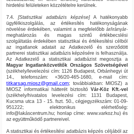
hirdetési felületeken közzétételre kerülnek.
7.4.
[Statisztikai adatbázis képzése]
A hatékonyabb
ügyfélkiszolgálás, az értékesítés hatékonyságának
növelése érdekében, valamint a megfelelőbb ár/irányár-
meghatározás és magas szintű értékbecslési
szolgáltatás érdekében statisztikai és értékesítési célból
az ingatlanok adatait az Adatkezelő és szerződött
partnerei statisztikai adatbázis képzésére is felhasználja.
Az Adatkezelő a statisztikai adatbázist megosztja a
Magyar Ingatlanközvetítők Országos Szövetségével
(székhely/levelezési cím: 1126 Budapest, Orbánhegyi út
14., telefonszám: +36/20-465-1680, e-mail cím:
titkarsag.miosz@gmail.com
; továbbiakban: MIOSZ) a
MIOSZ informatikai hátterét biztosító
Vár-Köz Kft.-vel
(székhely/hivatalos levelezési cím: 1131 Budapest,
Kucsma utca 13 - 15. fszt. 50., cégjegyzékszám: 01-09-
951222; elektronikus elérhetőség:
info@lakáscentrum.hu; honlap címe: www.varkoz.hu) és
az együttműködő partnereivel.
A statisztikai és értékesítési adatbázis képzés céljából az