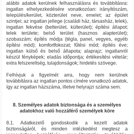
alábbi adatok kerülnek felhasználásra és továbbításra:
ingatlan elhelyezkedésére vonatkozóan: irányítószám,
település/kerület, közterület neve, emelet; az épület
szintjei; az ingatlan jellege (családi ház, társasház, telek),
ingatlan fekvése (belterület, külterület); építési állapot;
telek területe; belső terület (hasznos alapterület);
szobaszám; építés módja (tégla, panel, vegyes, egyéb
építési mód); komfortfokozat; fűtési mód; építés éve;
ingatlan külső és belső állapota; alaprajz; ingatlanról
készül fényképek; eladás időpontja; értékesítési vételár;
extra felszereltség, tulajdonságok; hirdetés szövege.
Felhívjuk a figyelmét arra, hogy nem kerülnek
továbbításra az ingatlan pontos címére vonatkozó adatok,
így az ingatlan házszáma, illetve helyrajzi száma sem.
8. Személyes adatok biztonsága és a személyes
adatokhoz való hozzáférő személyek köre
8.1. Adatkezelő gondoskodik a kezelt adatok
biztonságáról, és minden intézkedést megtesz a