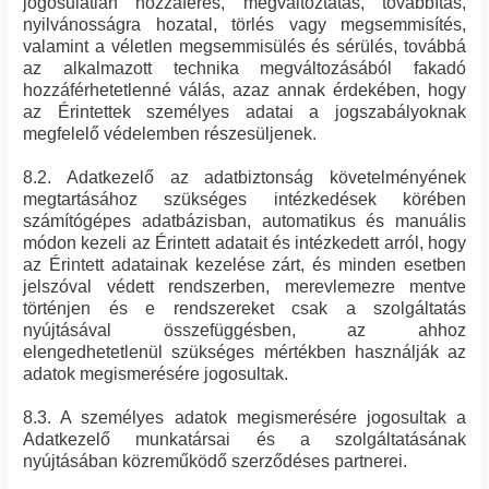
jogosulatlan hozzáférés, megváltoztatás, továbbítás,
nyilvánosságra hozatal, törlés vagy megsemmisítés,
valamint a véletlen megsemmisülés és sérülés, továbbá
az alkalmazott technika megváltozásából fakadó
hozzáférhetetlenné válás, azaz annak érdekében, hogy
az Érintettek személyes adatai a jogszabályoknak
megfelelő védelemben részesüljenek.
8.2. Adatkezelő az adatbiztonság követelményének
megtartásához szükséges intézkedések körében
számítógépes adatbázisban, automatikus és manuális
módon kezeli az Érintett adatait és intézkedett arról, hogy
az Érintett adatainak kezelése zárt, és minden esetben
jelszóval védett rendszerben, merevlemezre mentve
történjen és e rendszereket csak a szolgáltatás
nyújtásával összefüggésben, az ahhoz
elengedhetetlenül szükséges mértékben használják az
adatok megismerésére jogosultak.
8.3. A személyes adatok megismerésére jogosultak a
Adatkezelő munkatársai és a szolgáltatásának
nyújtásában közreműködő szerződéses partnerei.