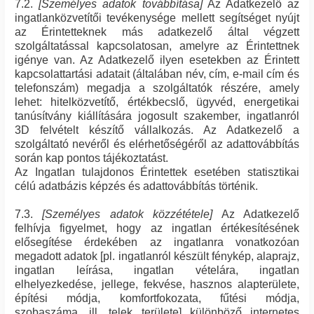
7.2.
[Személyes adatok továbbítása]
Az Adatkezelő az
ingatlanközvetítői tevékenysége mellett segítséget nyújt
az Érintetteknek más adatkezelő által végzett
szolgáltatással kapcsolatosan, amelyre az Érintettnek
igénye van. Az Adatkezelő ilyen esetekben az Érintett
kapcsolattartási adatait (általában név, cím, e-mail cím és
telefonszám) megadja a szolgáltatók részére, amely
lehet: hitelközvetítő, értékbecslő, ügyvéd, energetikai
tanúsítvány kiállítására jogosult szakember, ingatlanról
3D felvételt készítő vállalkozás. Az Adatkezelő a
szolgáltató nevéről és elérhetőségéről az adattovábbítás
során kap pontos tájékoztatást.
Az Ingatlan tulajdonos Érintettek esetében statisztikai
célú adatbázis képzés és adattovábbítás történik.
7.3.
[Személyes adatok közzététele]
Az Adatkezelő
felhívja figyelmet, hogy az ingatlan értékesítésének
elősegítése érdekében az ingatlanra vonatkozóan
megadott adatok [pl. ingatlanról készült fénykép, alaprajz,
ingatlan leírása, ingatlan vételára, ingatlan
elhelyezkedése, jellege, fekvése, hasznos alapterülete,
építési módja, komfortfokozata, fűtési módja,
szobaszáma, ill. telek területe] különböző internetes