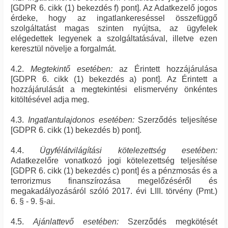
[GDPR 6. cikk (1) bekezdés f) pont]. Az Adatkezelő jogos
érdeke, hogy az ingatlankereséssel összefüggő
szolgáltatást magas szinten nyújtsa, az ügyfelek
elégedettek legyenek a szolgáltatásával, illetve ezen
keresztül növelje a forgalmát.
4.2.
Megtekintő esetében:
az Érintett hozzájárulása
[GDPR 6. cikk (1) bekezdés a) pont]. Az Érintett a
hozzájárulását a megtekintési elismervény önkéntes
kitöltésével adja meg.
4.3.
Ingatlantulajdonos esetében:
Szerződés teljesítése
[GDPR 6. cikk (1) bekezdés b) pont].
4.4.
Ügyfélátvilágítási kötelezettség esetében:
Adatkezelőre vonatkozó jogi kötelezettség teljesítése
[GDPR 6. cikk (1) bekezdés c) pont] és a pénzmosás és a
terrorizmus finanszírozása megelőzéséről és
megakadályozásáról szóló 2017. évi LIII. törvény (Pmt.)
6. § - 9. §-ai.
4.5.
Ajánlattevő esetében:
Szerződés megkötését