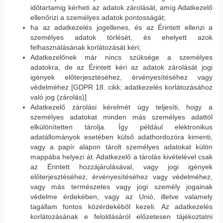
időtartamig kérheti az adatok zárolását, amíg Adatkezelő
ellenőrizi a személyes adatok pontosságát;
ha az adatkezelés jogellenes, és az Érintett ellenzi a
személyes adatok törlését, és ehelyett azok
felhasználásának korlátozását kéri;
Adatkezelőnek már nincs szüksége a személyes
adatokra, de az Érintett kéri az adatok zárolását jogi
igények előterjesztéséhez, érvényesítéséhez vagy
védelméhez [GDPR 18. cikk; adatkezelés korlátozásához
való jog (zárolás)]
Adatkezelő zárolási kérelmét úgy teljesíti, hogy a
személyes adatokat minden más személyes adattól
elkülönítetten tárolja. Így például elektronikus
adatállományok esetében külső adathordozóra kimenti,
vagy a papír alapon tárolt személyes adatokat külön
mappába helyezi át. Adatkezelő a tárolás kivételével csak
az Érintett hozzájárulásával, vagy jogi igények
előterjesztéséhez, érvényesítéséhez vagy védelméhez,
vagy más természetes vagy jogi személy jogainak
védelme érdekében, vagy az Unió, illetve valamely
tagállam fontos közérdekéből kezeli. Az adatkezelés
korlátozásának e feloldásáról előzetesen tájékoztatni