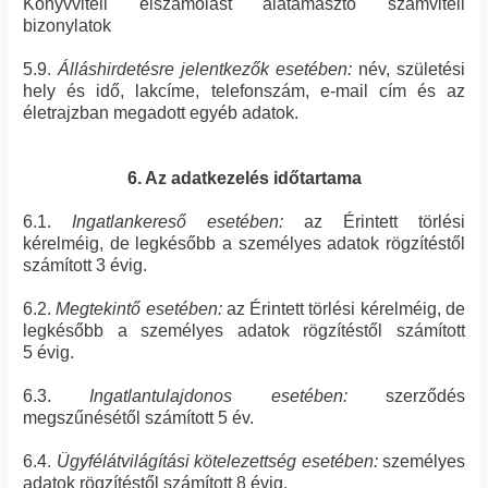
Könyvviteli elszámolást alátámasztó számviteli
bizonylatok
5.9.
Álláshirdetésre jelentkezők esetében:
név, születési
hely és idő, lakcíme, telefonszám, e-mail cím és az
életrajzban megadott egyéb adatok.
6. Az adatkezelés időtartama
6.1.
Ingatlankereső esetében:
az Érintett törlési
kérelméig, de legkésőbb a személyes adatok rögzítéstől
számított 3 évig.
6.2.
Megtekintő esetében:
az Érintett törlési kérelméig, de
legkésőbb a személyes adatok rögzítéstől számított
5 évig.
6.3.
Ingatlantulajdonos esetében:
szerződés
megszűnésétől számított 5 év.
6.4.
Ügyfélátvilágítási kötelezettség esetében:
személyes
adatok rögzítéstől számított 8 évig.