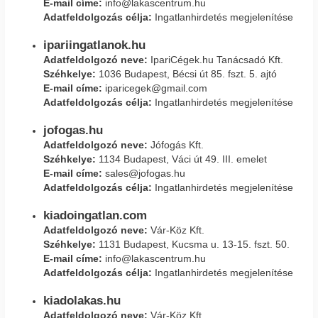
E-mail címe:
info@lakascentrum.hu
Adatfeldolgozás célja:
Ingatlanhirdetés megjelenítése
ipariingatlanok.hu
Adatfeldolgozó neve:
IpariCégek.hu Tanácsadó Kft.
Széhkelye:
1036 Budapest, Bécsi út 85. fszt. 5. ajtó
E-mail címe:
iparicegek@gmail.com
Adatfeldolgozás célja:
Ingatlanhirdetés megjelenítése
jofogas.hu
Adatfeldolgozó neve:
Jófogás Kft.
Széhkelye:
1134 Budapest, Váci út 49. III. emelet
E-mail címe:
sales@jofogas.hu
Adatfeldolgozás célja:
Ingatlanhirdetés megjelenítése
kiadoingatlan.com
Adatfeldolgozó neve:
Vár-Köz Kft.
Széhkelye:
1131 Budapest, Kucsma u. 13-15. fszt. 50.
E-mail címe:
info@lakascentrum.hu
Adatfeldolgozás célja:
Ingatlanhirdetés megjelenítése
kiadolakas.hu
Adatfeldolgozó neve:
Vár-Köz Kft.