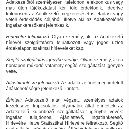
Adatkezelőtől személyesen, telefonon, elektronikus vagy
más úton tájékoztatást kér, tőle érdeklődik, ideértve
különösen az Adatkezelő megkeresését is eladási vagy
vételi érdeklődés céljából, illetve aki az Adatkezelőnél
ingatlankeresőként jelentkezik.
Hírlevélre feliratkozó:
Olyan személy, aki az Adatkezelő
hírlevél szolgáltatásra feliratkozott vagy jogos üzleti
érdekalapon szakmai hírleveleket kap.
Segítő szolgáltatás igénybe vevője:
Olyan személy, aki a
honlapon működő valamely segítő szolgáltatást igénybe
vette.
Álláshirdetésre jelentkező:
Az adatkezelőnél meghirdetett
álláslehetőségre jelentkező Érintett.
Érintett:
Adatkezelő által végzett, személyes adatok
kezelésével kapcsolatos folyamatok által érintettek az
Adatkezelő különböző szolgáltatásait igénybe vevők:
Ingatlan tulajdonos, Ajánlattevő, Ingatlankereső,
Hírlevélre illetve Statisztikai Hírlevélre feliratkozó, Segítő
szolgáltatás igénybe vevője, Álláshirdetésre jelentkező,