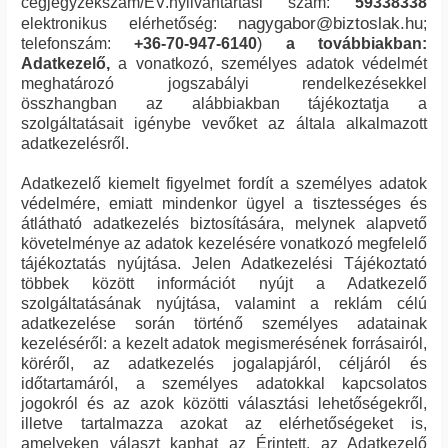
cégjegyzékszám/EV.nyilvántartási szám:
59338338
nagygabor@biztoslak.hu
elektronikus elérhetőség:
;
telefonszám:
+36-70-947-6140
)
a továbbiakban:
Adatkezelő,
a vonatkozó, személyes adatok védelmét
meghatározó jogszabályi rendelkezésekkel
összhangban az alábbiakban tájékoztatja a
szolgáltatásait igénybe vevőket az általa alkalmazott
adatkezelésről.
Adatkezelő kiemelt figyelmet fordít a személyes adatok
védelmére, emiatt mindenkor ügyel a tisztességes és
átlátható adatkezelés biztosítására, melynek alapvető
követelménye az adatok kezelésére vonatkozó megfelelő
tájékoztatás nyújtása. Jelen Adatkezelési Tájékoztató
többek között információt nyújt a Adatkezelő
szolgáltatásának nyújtása, valamint a reklám célú
adatkezelése során történő személyes adatainak
kezeléséről: a kezelt adatok megismerésének forrásairól,
köréről, az adatkezelés jogalapjáról, céljáról és
időtartamáról, a személyes adatokkal kapcsolatos
jogokról és az azok közötti választási lehetőségekről,
illetve tartalmazza azokat az elérhetőségeket is,
amelyeken választ kaphat az Érintett, az Adatkezelő