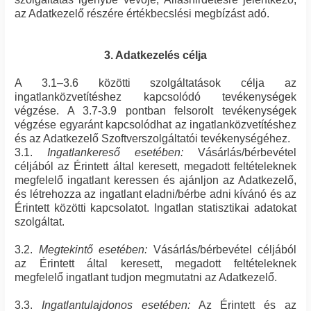
az Adatkezelő részére értékbecslési megbízást adó.
3. Adatkezelés célja
A 3.1–3.6 közötti szolgáltatások célja az
ingatlanközvetítéshez kapcsolódó tevékenységek
végzése. A 3.7-3.9 pontban felsorolt tevékenységek
végzése egyaránt kapcsolódhat az ingatlanközvetítéshez
és az Adatkezelő Szoftverszolgáltatói tevékenységéhez.
3.1.
Ingatlankereső esetében:
Vásárlás/bérbevétel
céljából az Érintett által keresett, megadott feltételeknek
megfelelő ingatlant keressen és ajánljon az Adatkezelő,
és létrehozza az ingatlant eladni/bérbe adni kívánó és az
Érintett közötti kapcsolatot. Ingatlan statisztikai adatokat
szolgáltat.
3.2.
Megtekintő esetében:
Vásárlás/bérbevétel céljából
az Érintett által keresett, megadott feltételeknek
megfelelő ingatlant tudjon megmutatni az Adatkezelő.
3.3.
Ingatlantulajdonos esetében:
Az Érintett és az