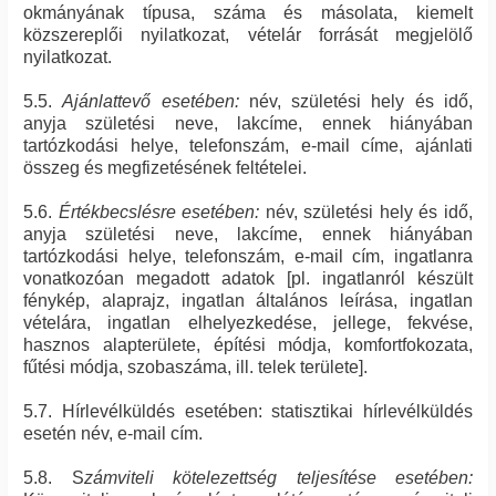
okmányának típusa, száma és másolata, kiemelt
közszereplői nyilatkozat, vételár forrását megjelölő
nyilatkozat.
5.5.
Ajánlattevő esetében:
név, születési hely és idő,
anyja születési neve, lakcíme, ennek hiányában
tartózkodási helye, telefonszám, e-mail címe, ajánlati
összeg és megfizetésének feltételei.
5.6.
Értékbecslésre esetében:
név, születési hely és idő,
anyja születési neve, lakcíme, ennek hiányában
tartózkodási helye, telefonszám, e-mail cím, ingatlanra
vonatkozóan megadott adatok [pl. ingatlanról készült
fénykép, alaprajz, ingatlan általános leírása, ingatlan
vételára, ingatlan elhelyezkedése, jellege, fekvése,
hasznos alapterülete, építési módja, komfortfokozata,
fűtési módja, szobaszáma, ill. telek területe].
5.7. Hírlevélküldés esetében: statisztikai hírlevélküldés
esetén név, e-mail cím.
5.8. S
zámviteli kötelezettség teljesítése esetében: