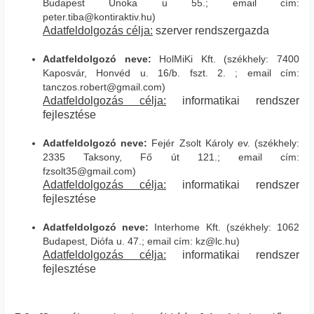
Budapest Unoka u 55.; email cím:
peter.tiba@kontiraktiv.hu)
Adatfeldolgozás célja:
szerver rendszergazda
Adatfeldolgozó neve:
HolMiKi Kft. (székhely: 7400
Kaposvár, Honvéd u. 16/b. fszt. 2. ; email cím:
tanczos.robert@gmail.com)
Adatfeldolgozás célja:
informatikai rendszer
fejlesztése
Adatfeldolgozó neve:
Fejér Zsolt Károly ev. (székhely:
2335 Taksony, Fő út 121.; email cím:
fzsolt35@gmail.com)
Adatfeldolgozás célja:
informatikai rendszer
fejlesztése
Adatfeldolgozó neve:
Interhome Kft. (székhely: 1062
Budapest, Diófa u. 47.; email cím: kz@lc.hu)
Adatfeldolgozás célja:
informatikai rendszer
fejlesztése