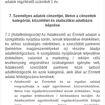
adatok rögzítéstől számított 1 év.
7. Személyes adatok címzettjei, illetve a címzettek
kategóriái, közzététel és statisztikai adatbázis
képzése
7.1
[Adatfeldolgozók]
Az Adatkezelő az Érintett adatait a
szolgáltatás nyújtása során, annak teljesítése érdekében,
és ahhoz szükséges mértékben, a szerződött partnerei
(beleértve magánszemélyeket is) részére átadja
adatfeldolgozásra. A szolgáltatás nyújtásának teljesítése
érdekében, valamint a marketing / reklám célú
tevékenység végzéséhez szükségesen igénybe vett,
Adatkezelő szerződött partnerei közé tartozó
adatfeldolgozók és azok kategóriái, akik által az Érintett
adatai feldolgozásra kerülnek:
Adatkezelő az Érintettek és az ingatlan adatait
megoszthatja a saját ügynökeivel, közreműködőivel,
illetve más ingatlanközvetítőkkel annak érdekében, hogy
az ingatlan értékesítésre / bérbeadásra kerüljön. Az
Adatkezelővel együttműködő ingatlanközvetítők listáját