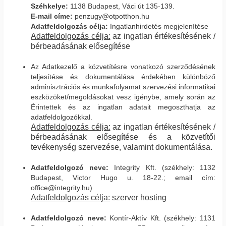
Széhkelye:
1138 Budapest, Váci út 135-139.
E-mail címe:
penzugy@otpotthon.hu
Adatfeldolgozás célja:
Ingatlanhirdetés megjelenítése
Adatfeldolgozás célja:
az ingatlan értékesítésének /
bérbeadásának elősegítése
Az Adatkezelő a közvetítésre vonatkozó szerződésének
teljesítése és dokumentálása érdekében különböző
adminisztrációs és munkafolyamat szervezési informatikai
eszközöket/megoldásokat vesz igénybe, amely során az
Érintettek és az ingatlan adatait megoszthatja az
adatfeldolgozókkal.
Adatfeldolgozás célja:
az ingatlan értékesítésének /
bérbeadásának elősegítése és a közvetítői
tevékenység szervezése, valamint dokumentálása.
Adatfeldolgozó neve:
Integrity Kft. (székhely: 1132
Budapest, Victor Hugo u. 18-22.; email cím:
office@integrity.hu)
Adatfeldolgozás célja:
szerver hosting
Adatfeldolgozó neve:
Kontír-Aktív Kft. (székhely: 1131