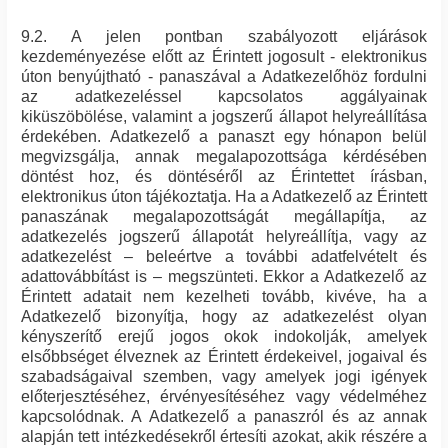
9.2. A jelen pontban szabályozott eljárások
kezdeményezése előtt az Érintett jogosult - elektronikus
úton benyújtható - panaszával a Adatkezelőhöz fordulni
az adatkezeléssel kapcsolatos aggályainak
kiküszöbölése, valamint a jogszerű állapot helyreállítása
érdekében. Adatkezelő a panaszt egy hónapon belül
megvizsgálja, annak megalapozottsága kérdésében
döntést hoz, és döntéséről az Érintettet írásban,
elektronikus úton tájékoztatja. Ha a Adatkezelő az Érintett
panaszának megalapozottságát megállapítja, az
adatkezelés jogszerű állapotát helyreállítja, vagy az
adatkezelést – beleértve a további adatfelvételt és
adattovábbítást is – megszünteti. Ekkor a Adatkezelő az
Érintett adatait nem kezelheti tovább, kivéve, ha a
Adatkezelő bizonyítja, hogy az adatkezelést olyan
kényszerítő erejű jogos okok indokolják, amelyek
elsőbbséget élveznek az Érintett érdekeivel, jogaival és
szabadságaival szemben, vagy amelyek jogi igények
előterjesztéséhez, érvényesítéséhez vagy védelméhez
kapcsolódnak. A Adatkezelő a panaszról és az annak
alapján tett intézkedésekről értesíti azokat, akik részére a