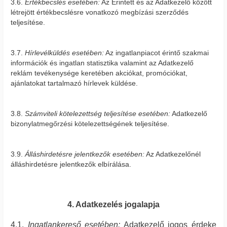
3.6.
Értékbecslés esetében:
Az Érintett és az Adatkezelő között
létrejött értékbecslésre vonatkozó megbízási szerződés
teljesítése.
3.7.
Hírlevélküldés esetében:
Az ingatlanpiacot érintő szakmai
információk és ingatlan statisztika valamint az Adatkezelő
reklám tevékenysége keretében akciókat, promóciókat,
ajánlatokat tartalmazó hírlevek küldése.
3.8.
Számviteli kötelezettség teljesítése esetében:
Adatkezelő
bizonylatmegőrzési kötelezettségének teljesítése.
3.9.
Álláshirdetésre jelentkezők esetében:
Az Adatkezelőnél
álláshirdetésre jelentkezők elbírálása.
4. Adatkezelés jogalapja
4.1.
Ingatlankereső esetében:
Adatkezelő jogos érdeke