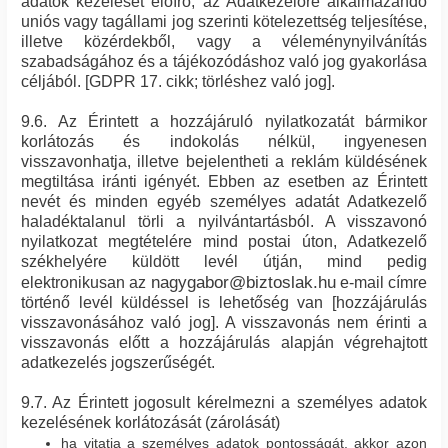
adatok kezelését előíró, az Adatkezelőre alkalmazandó
uniós vagy tagállami jog szerinti kötelezettség teljesítése,
illetve közérdekből, vagy a véleménynyilvánítás
szabadságához és a tájékozódáshoz való jog gyakorlása
céljából. [GDPR 17. cikk; törléshez való jog].
9.6. Az Érintett a hozzájáruló nyilatkozatát bármikor
korlátozás és indokolás nélkül, ingyenesen
visszavonhatja, illetve bejelentheti a reklám küldésének
megtiltása iránti igényét. Ebben az esetben az Érintett
nevét és minden egyéb személyes adatát Adatkezelő
haladéktalanul törli a nyilvántartásból. A visszavonó
nyilatkozat megtételére mind postai úton, Adatkezelő
székhelyére küldött levél útján, mind pedig
nagygabor@biztoslak.hu
elektronikusan az
e-mail címre
történő levél küldéssel is lehetőség van [hozzájárulás
visszavonásához való jog]. A visszavonás nem érinti a
visszavonás előtt a hozzájárulás alapján végrehajtott
adatkezelés jogszerűségét.
9.7. Az Érintett jogosult kérelmezni a személyes adatok
kezelésének korlátozását (zárolását)
ha vitatja a személyes adatok pontosságát, akkor azon