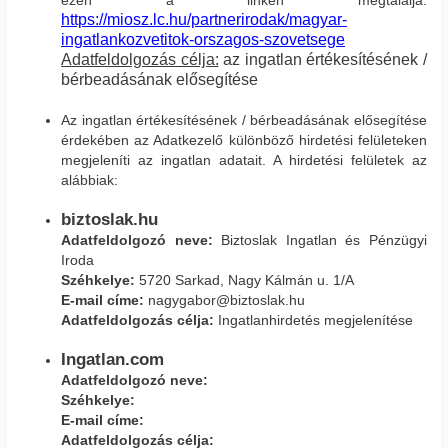
ezen a linken megtalálja:
https://miosz.lc.hu/partnerirodak/magyar-
ingatlankozvetitok-orszagos-szovetsege
Adatfeldolgozás célja:
az ingatlan értékesítésének /
bérbeadásának elősegítése
Az ingatlan értékesítésének / bérbeadásának elősegítése
érdekében az Adatkezelő különböző hirdetési felületeken
megjeleníti az ingatlan adatait. A hirdetési felületek az
alábbiak:
biztoslak.hu
Adatfeldolgozó neve:
Biztoslak Ingatlan és Pénzügyi
Iroda
Széhkelye:
5720 Sarkad, Nagy Kálmán u. 1/A
E-mail címe:
nagygabor@biztoslak.hu
Adatfeldolgozás célja:
Ingatlanhirdetés megjelenítése
Ingatlan.com
Adatfeldolgozó neve:
Széhkelye:
E-mail címe:
Adatfeldolgozás célja: