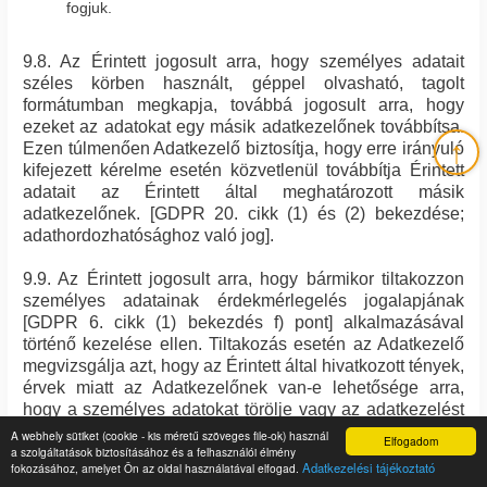
fogjuk.
9.8. Az Érintett jogosult arra, hogy személyes adatait
széles körben használt, géppel olvasható, tagolt
formátumban megkapja, továbbá jogosult arra, hogy
ezeket az adatokat egy másik adatkezelőnek továbbítsa.
↑
Ezen túlmenően Adatkezelő biztosítja, hogy erre irányuló
kifejezett kérelme esetén közvetlenül továbbítja Érintett
adatait az Érintett által meghatározott másik
adatkezelőnek. [GDPR 20. cikk (1) és (2) bekezdése;
adathordozhatósághoz való jog].
9.9. Az Érintett jogosult arra, hogy bármikor tiltakozzon
személyes adatainak érdekmérlegelés jogalapjának
[GDPR 6. cikk (1) bekezdés f) pont] alkalmazásával
történő kezelése ellen. Tiltakozás esetén az Adatkezelő
megvizsgálja azt, hogy az Érintett által hivatkozott tények,
érvek miatt az Adatkezelőnek van-e lehetősége arra,
hogy a személyes adatokat törölje vagy az adatkezelést
megszüntesse.
A webhely sütiket (cookie - kis méretű szöveges file-ok) használ
Elfogadom
a szolgáltatások biztosításához és a felhasználói élmény
Adatkezelési tájékoztató
fokozásához, amelyet Ön az oldal használatával elfogad.
9.10. Adatkezelő az Érintett kérelmének beérkezését