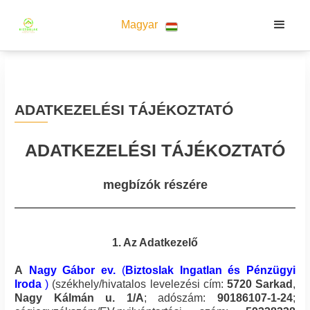
Magyar
ADATKEZELÉSI TÁJÉKOZTATÓ
ADATKEZELÉSI TÁJÉKOZTATÓ
megbízók részére
1. Az Adatkezelő
A
Nagy Gábor ev.
(
Biztoslak Ingatlan és Pénzügyi
Iroda
)
(székhely/hivatalos levelezési cím:
5720
Sarkad
,
Nagy Kálmán u. 1/A
; adószám:
90186107-1-24
;