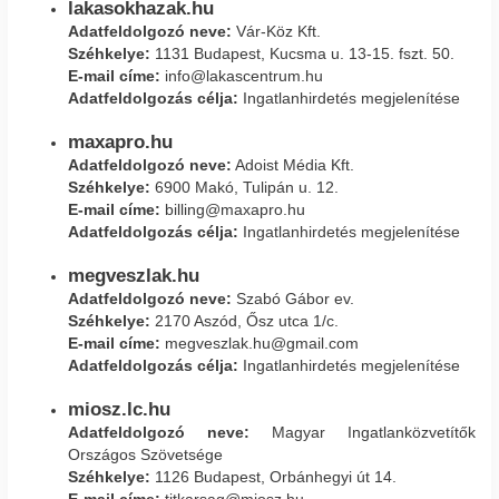
lakasokhazak.hu
Adatfeldolgozó neve:
Vár-Köz Kft.
Széhkelye:
1131 Budapest, Kucsma u. 13-15. fszt. 50.
E-mail címe:
info@lakascentrum.hu
Adatfeldolgozás célja:
Ingatlanhirdetés megjelenítése
maxapro.hu
Adatfeldolgozó neve:
Adoist Média Kft.
Széhkelye:
6900 Makó, Tulipán u. 12.
E-mail címe:
billing@maxapro.hu
Adatfeldolgozás célja:
Ingatlanhirdetés megjelenítése
megveszlak.hu
Adatfeldolgozó neve:
Szabó Gábor ev.
Széhkelye:
2170 Aszód, Ősz utca 1/c.
E-mail címe:
megveszlak.hu@gmail.com
Adatfeldolgozás célja:
Ingatlanhirdetés megjelenítése
miosz.lc.hu
Adatfeldolgozó neve:
Magyar Ingatlanközvetítők
Országos Szövetsége
Széhkelye:
1126 Budapest, Orbánhegyi út 14.