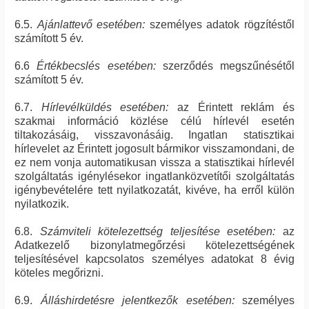
6.5.
Ajánlattevő esetében:
személyes adatok rögzítéstől
számított 5 év.
6.6
Értékbecslés esetében:
szerződés megszűnésétől
számított 5 év.
6.7.
Hírlevélküldés esetében:
az Érintett reklám és
szakmai információ közlése célú hírlevél esetén
tiltakozásáig, visszavonásáig. Ingatlan statisztikai
hírlevelet az Érintett jogosult bármikor visszamondani, de
ez nem vonja automatikusan vissza a statisztikai hírlevél
szolgáltatás igénylésekor ingatlanközvetítői szolgáltatás
igénybevételére tett nyilatkozatát, kivéve, ha erről külön
nyilatkozik.
6.8.
Számviteli kötelezettség teljesítése esetében:
az
Adatkezelő bizonylatmegőrzési kötelezettségének
teljesítésével kapcsolatos személyes adatokat 8 évig
köteles megőrizni.
6.9.
Álláshirdetésre jelentkezők esetében:
személyes