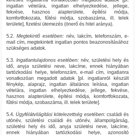
ingatlan vételára, ingatlan elhelyezkedése, jellege,
fekvése, hasznos alapterülete, építési módja,
komfortfokozata, fűtési módja, szobaszáma, ill. telek
területe], fizetési ütemezés (önerő és hitel aránya).
5.2.
Megtekintő esetében:
név, lakcím, telefonszám, e-
mail cím, megtekintett ingatlan pontos beazonosításához
szükséges adatok.
5.3.
Ingatlantulajdonos esetében:
név, születési hely és
idő, anyja születési neve, lakcíme, ennek hiányában
tartózkodási helye, telefonszám, e-mail cím, ingatlanra
vonatkozóan megadott adatok [pl. ingatlanról készült
fénykép, alaprajz, ingatlan általános leírása, ingatlan
vételára, ingatlan elhelyezkedése, jellege, fekvése,
hasznos alapterülete, építési módja, komfortfokozata,
fűtési módja, szobaszáma, ill. telek területe].
5.4.
Ügyfélátvilágítási kötelezettség esetében:
családi és
utónév, születési családi és utónév, állampolgárság,
születési hely és idő, anyja születési neve, lakcíme,
ennek hiányában tartózkodási helye, azonosító