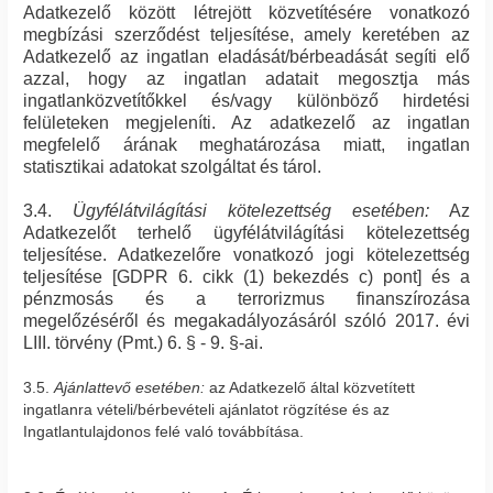
Adatkezelő között létrejött közvetítésére vonatkozó
megbízási szerződést teljesítése, amely keretében az
Adatkezelő az ingatlan eladását/bérbeadását segíti elő
azzal, hogy az ingatlan adatait megosztja más
ingatlanközvetítőkkel és/vagy különböző hirdetési
felületeken megjeleníti. Az adatkezelő az ingatlan
megfelelő árának meghatározása miatt, ingatlan
statisztikai adatokat szolgáltat és tárol.
3.4.
Ügyfélátvilágítási kötelezettség esetében:
Az
Adatkezelőt terhelő ügyfélátvilágítási kötelezettség
teljesítése. Adatkezelőre vonatkozó jogi kötelezettség
teljesítése [GDPR 6. cikk (1) bekezdés c) pont] és a
pénzmosás és a terrorizmus finanszírozása
megelőzéséről és megakadályozásáról szóló 2017. évi
LIII. törvény (Pmt.) 6. § - 9. §-ai.
3.5.
Ajánlattevő esetében:
az Adatkezelő által közvetített
ingatlanra vételi/bérbevételi ajánlatot rögzítése és az
Ingatlantulajdonos felé való továbbítása.