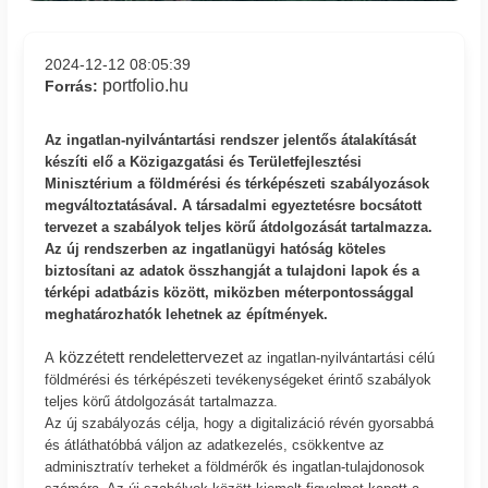
2024-12-12 08:05:39
portfolio.hu
Forrás:
Az ingatlan-nyilvántartási rendszer jelentős átalakítását
készíti elő a Közigazgatási és Területfejlesztési
Minisztérium a földmérési és térképészeti szabályozások
megváltoztatásával. A társadalmi egyeztetésre bocsátott
tervezet a szabályok teljes körű átdolgozását tartalmazza.
Az új rendszerben az ingatlanügyi hatóság köteles
biztosítani az adatok összhangját a tulajdoni lapok és a
térképi adatbázis között, miközben méterpontossággal
meghatározhatók lehetnek az építmények.
közzétett rendelettervezet
A
az ingatlan-nyilvántartási célú
földmérési és térképészeti tevékenységeket érintő szabályok
teljes körű átdolgozását tartalmazza.
Az új szabályozás célja, hogy a digitalizáció révén gyorsabbá
és átláthatóbbá váljon az adatkezelés, csökkentve az
adminisztratív terheket a földmérők és ingatlan-tulajdonosok