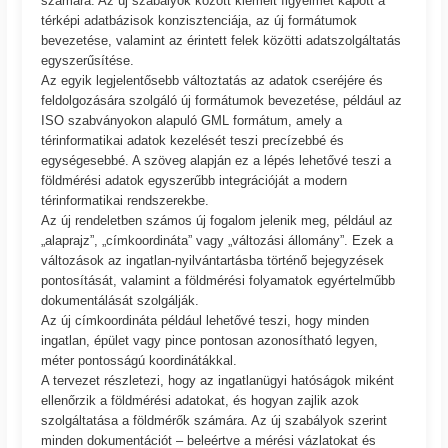
számára. Az új szabályok között kiemelt figyelmet kapott a
térképi adatbázisok konzisztenciája, az új formátumok
bevezetése, valamint az érintett felek közötti adatszolgáltatás
egyszerűsítése.
Az egyik legjelentősebb változtatás az adatok cseréjére és
feldolgozására szolgáló új formátumok bevezetése, például az
ISO szabványokon alapuló GML formátum, amely a
térinformatikai adatok kezelését teszi precízebbé és
egységesebbé. A szöveg alapján ez a lépés lehetővé teszi a
földmérési adatok egyszerűbb integrációját a modern
térinformatikai rendszerekbe.
Az új rendeletben számos új fogalom jelenik meg, például az
„alaprajz”, „címkoordináta” vagy „változási állomány”. Ezek a
változások az ingatlan-nyilvántartásba történő bejegyzések
pontosítását, valamint a földmérési folyamatok egyértelműbb
dokumentálását szolgálják.
Az új címkoordináta például lehetővé teszi, hogy minden
ingatlan, épület vagy pince pontosan azonosítható legyen,
méter pontosságú koordinátákkal.
A tervezet részletezi, hogy az ingatlanügyi hatóságok miként
ellenőrzik a földmérési adatokat, és hogyan zajlik azok
szolgáltatása a földmérők számára. Az új szabályok szerint
minden dokumentációt – beleértve a mérési vázlatokat és