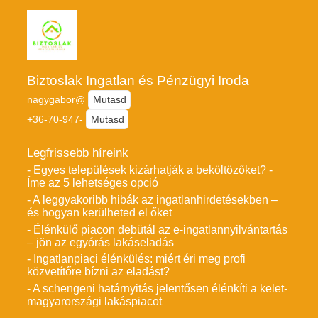
Biztoslak Ingatlan és Pénzügyi Iroda
nagygabor@
Mutasd
+36-70-947-
Mutasd
Legfrissebb híreink
- Egyes települések kizárhatják a beköltözőket? -
Íme az 5 lehetséges opció
- A leggyakoribb hibák az ingatlanhirdetésekben –
és hogyan kerülheted el őket
- Élénkülő piacon debütál az e-ingatlannyilvántartás
– jön az egyórás lakáseladás
- Ingatlanpiaci élénkülés: miért éri meg profi
közvetítőre bízni az eladást?
- A schengeni határnyitás jelentősen élénkíti a kelet-
magyarországi lakáspiacot