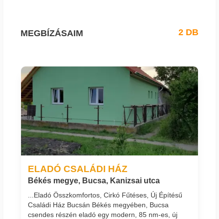
2 DB
MEGBÍZÁSAIM
ELADÓ CSALÁDI HÁZ
Békés megye, Bucsa, Kanizsai utca
...Eladó Összkomfortos, Cirkó Fűtéses, Új Építésű
Családi Ház Bucsán Békés megyében, Bucsa
csendes részén eladó egy modern, 85 nm-es, új