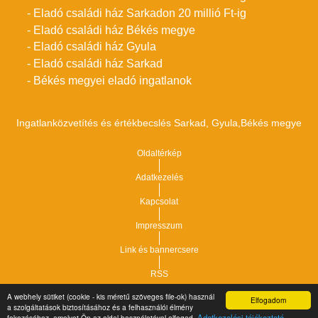
- Eladó családi ház Sarkadon 20 millió Ft-ig
- Eladó családi ház Békés megye
- Eladó családi ház Gyula
- Eladó családi ház Sarkad
- Békés megyei eladó ingatlanok
Ingatlanközvetítés és értékbecslés Sarkad, Gyula,Békés megye
Oldaltérkép
Adatkezelés
Kapcsolat
Impresszum
Link és bannercsere
RSS
A webhely sütiket (cookie - kis méretű szöveges file-ok) használ
Elfogadom
Vár-Köz Kft. - Ingatlan nyilvántartó, ügyviteli és
a szolgáltatások biztosításához és a felhasználói élmény
Copyright © 2021.
Adatkezelési tájékoztató
fokozásához, amelyet Ön az oldal használatával elfogad.