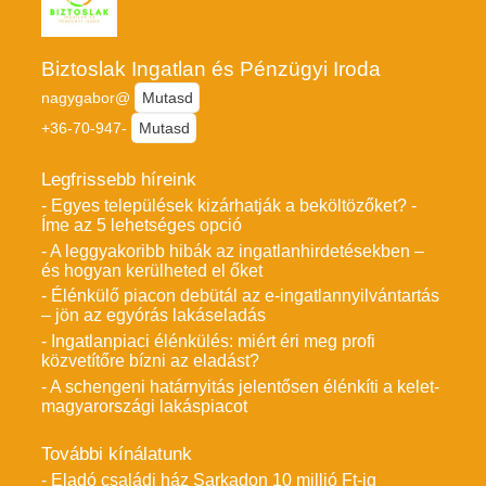
Biztoslak Ingatlan és Pénzügyi Iroda
nagygabor@
Mutasd
+36-70-947-
Mutasd
Legfrissebb híreink
- Egyes települések kizárhatják a beköltözőket? -
Íme az 5 lehetséges opció
- A leggyakoribb hibák az ingatlanhirdetésekben –
és hogyan kerülheted el őket
- Élénkülő piacon debütál az e-ingatlannyilvántartás
– jön az egyórás lakáseladás
- Ingatlanpiaci élénkülés: miért éri meg profi
közvetítőre bízni az eladást?
- A schengeni határnyitás jelentősen élénkíti a kelet-
magyarországi lakáspiacot
További kínálatunk
- Eladó családi ház Sarkadon 10 millió Ft-ig