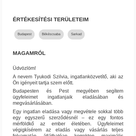
ÉRTÉKESÍTÉSI TERÜLETEIM
Budapest
Békéscsaba
Sarkad
MAGAMRÓL
Üdvözlöm!
A nevem Tyukodi Szilvia, ingatlanközvetítő, aki az
Ön igényeit tartja szem előtt.
Budapesten és Pest megyében segítem
ügyfeleimet ingatlanjaik eladásában és
megvásárlásában.
Egy ingatlan eladása vagy megvétele sokkal több
egy egyszerű szerződésnél – ez egy fontos
mérföldkő az ember életében. Ügyfeleimet
végigkísérem az eladás vagy vásárlás teljes
folyamatán, átláthatóan, korrekten, maximális