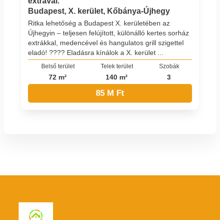
extrával.
Budapest, X. kerület, Kőbánya-Újhegy
Ritka lehetőség a Budapest X. kerületében az
Újhegyin – teljesen felújított, különálló kertes sorház
extrákkal, medencével és hangulatos grill szigettel
eladó! ???? Eladásra kínálok a X. kerület ...
Belső terület
Telek terület
Szobák
72 m²
140 m²
3
85 M Ft