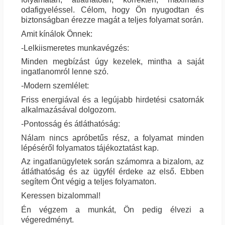
odafigyeléssel. Célom, hogy Ön nyugodtan és
biztonságban érezze magát a teljes folyamat során.
Amit kínálok Önnek:
-Lelkiismeretes munkavégzés:
Minden megbízást úgy kezelek, mintha a saját
ingatlanomról lenne szó.
-Modern szemlélet:
Friss energiával és a legújabb hirdetési csatornák
alkalmazásával dolgozom.
-Pontosság és átláthatóság:
Nálam nincs apróbetűs rész, a folyamat minden
lépéséről folyamatos tájékoztatást kap.
Az ingatlanügyletek során számomra a bizalom, az
átláthatóság és az ügyfél érdeke az első. Ebben
segítem Önt végig a teljes folyamaton.
Keressen bizalommal!
Én végzem a munkát, Ön pedig élvezi a
végeredményt.