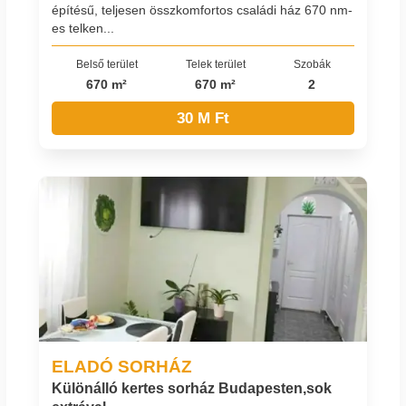
építésű, teljesen összkomfortos családi ház 670 nm-
es telken...
Belső terület
Telek terület
Szobák
670 m²
670 m²
2
30 M Ft
ELADÓ SORHÁZ
Különálló kertes sorház Budapesten,sok