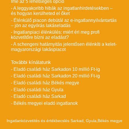
Íme az 5 lehetséges opció
- A leggyakoribb hibák az ingatlanhirdetésekben –
és hogyan kerülheted el őket
- Élénkülő piacon debütál az e-ingatlannyilvántartás
– jön az egyórás lakáseladás
- Ingatlanpiaci élénkülés: miért éri meg profi
közvetítőre bízni az eladást?
- A schengeni határnyitás jelentősen élénkíti a kelet-
magyarországi lakáspiacot
További kínálatunk
- Eladó családi ház Sarkadon 10 millió Ft-ig
- Eladó családi ház Sarkadon 20 millió Ft-ig
- Eladó családi ház Békés megye
- Eladó családi ház Gyula
- Eladó családi ház Sarkad
- Békés megyei eladó ingatlanok
Ingatlanközvetítés és értékbecslés Sarkad, Gyula,Békés megye