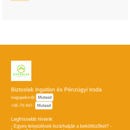
Biztoslak Ingatlan és Pénzügyi Iroda
nagygabor@
Mutasd
+36-70-947-
Mutasd
Legfrissebb híreink
- Egyes települések kizárhatják a beköltözőket? -