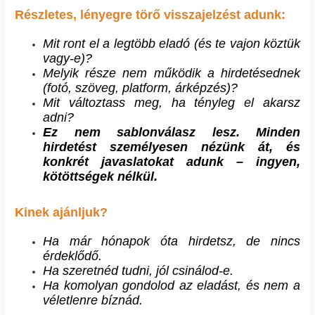
Részletes, lényegre törő visszajelzést adunk:
Mit ront el a legtöbb eladó (és te vajon köztük
vagy-e)?
Melyik része nem működik a hirdetésednek
(fotó, szöveg, platform,
árképzés)?
Mit változtass meg, ha tényleg el akarsz
adni?
Ez nem sablonválasz lesz. Minden
hirdetést személyesen nézünk át, és
konkrét javaslatokat adunk – ingyen,
kötöttségek nélkül.
Kinek ajánljuk?
Ha már hónapok óta hirdetsz, de nincs
érdeklődő.
Ha szeretnéd tudni, jól csinálod-e.
Ha komolyan gondolod az eladást, és nem a
véletlenre bíznád.