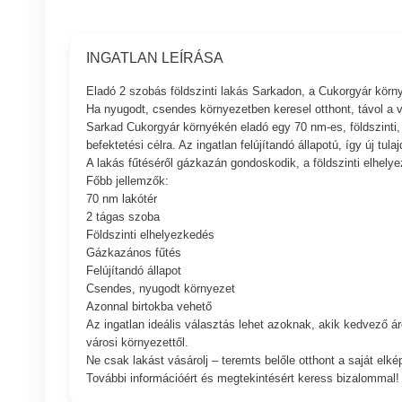
INGATLAN LEÍRÁSA
Eladó 2 szobás földszinti lakás Sarkadon, a Cukorgyár körn
Ha nyugodt, csendes környezetben keresel otthont, távol a 
Sarkad Cukorgyár környékén eladó egy 70 nm-es, földszinti, 2
befektetési célra. Az ingatlan felújítandó állapotú, így új tul
A lakás fűtéséről gázkazán gondoskodik, a földszinti elhel
Főbb jellemzők:
70 nm lakótér
2 tágas szoba
Földszinti elhelyezkedés
Gázkazános fűtés
Felújítandó állapot
Csendes, nyugodt környezet
Azonnal birtokba vehető
Az ingatlan ideális választás lehet azoknak, akik kedvező ár
városi környezettől.
Ne csak lakást vásárolj – teremts belőle otthont a saját elké
További információért és megtekintésért keress bizalommal!