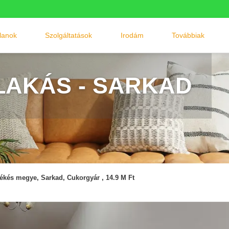
tlanok
Szolgáltatások
Irodám
Továbbiak
LAKÁS - SARKAD
ékés megye, Sarkad, Cukorgyár , 14.9 M Ft