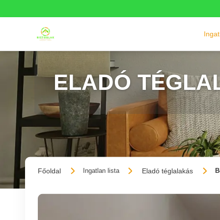
Inga
ELADÓ TÉGLA
Főoldal
Eladó téglalakás
Ingatlan lista
B