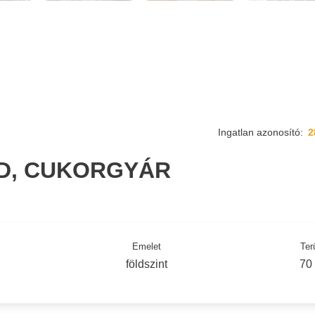
Ingatlan azonosító:
2
D, CUKORGYÁR
Emelet
Ter
földszint
70