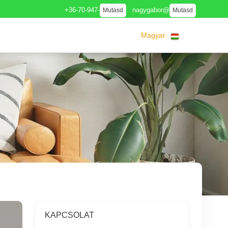
+36-70-947-
nagygabor@
Mutasd
Mutasd
Magyar
KAPCSOLAT