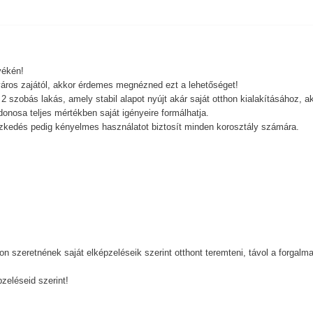
yékén!
város zajától, akkor érdemes megnézned ezt a lehetőséget!
 szobás lakás, amely stabil alapot nyújt akár saját otthon kialakításához, a
ajdonosa teljes mértékben saját igényeire formálhatja.
yezkedés pedig kényelmes használatot biztosít minden korosztály számára.
on szeretnének saját elképzeléseik szerint otthont teremteni, távol a forgalm
pzeléseid szerint!