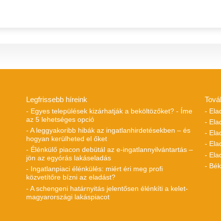
Legfrissebb híreink
Tová
- Egyes települések kizárhatják a beköltözőket? - Íme
- Ela
az 5 lehetséges opció
- Ela
- A leggyakoribb hibák az ingatlanhirdetésekben – és
- El
hogyan kerülheted el őket
- Ela
- Élénkülő piacon debütál az e-ingatlannyilvántartás –
- Ela
jön az egyórás lakáseladás
- Bé
- Ingatlanpiaci élénkülés: miért éri meg profi
közvetítőre bízni az eladást?
- A schengeni határnyitás jelentősen élénkíti a kelet-
magyarországi lakáspiacot