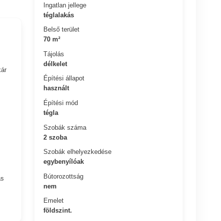
Ingatlan jellege
téglalakás
Belső terület
70 m²
Tájolás
délkelet
kár
Építési állapot
használt
Építési mód
tégla
Szobák száma
2 szoba
Szobák elhelyezkedése
egybenyílóak
Bútorozottság
as
nem
Emelet
földszint.