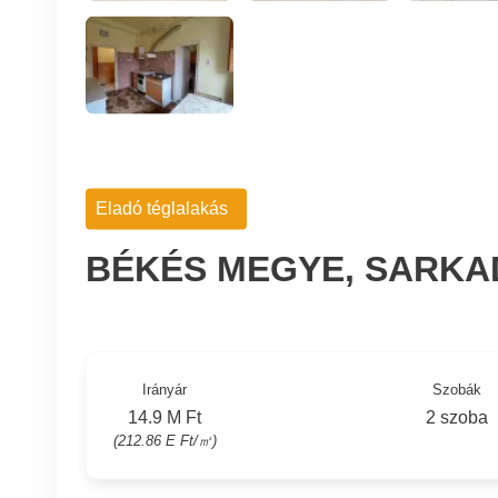
Eladó téglalakás
BÉKÉS MEGYE, SARKA
Irányár
Szobák
14.9 M Ft
2 szoba
(212.86 E Ft/㎡)