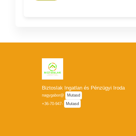
Biztoslak Ingatlan és Pénzügyi Iroda
nagygabor@
Mutasd
+36-70-947-
Mutasd