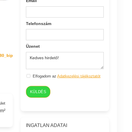
Email
Telefonszám
Üzenet
80_bip
Elfogadom az
Adatkezelési tájékoztatót
KÜLDÉS
ület
 m²
INGATLAN ADATAI