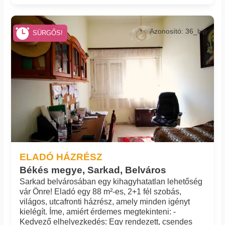
Azonosító: 36_bip
SÜRGŐS!
ELADÓ HÁZRÉSZ
Békés megye, Sarkad, Belváros
Sarkad belvárosában egy kihagyhatatlan lehetőség
vár Önre! Eladó egy 88 m²-es, 2+1 fél szobás,
világos, utcafronti házrész, amely minden igényt
kielégít. Íme, amiért érdemes megtekinteni: -
Kedvező elhelyezkedés: Egy rendezett, csendes