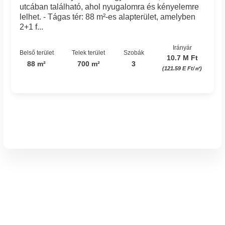
utcában található, ahol nyugalomra és kényelemre
lelhet. - Tágas tér: 88 m²-es alapterület, amelyben
2+1 f...
Irányár
Belső terület
Telek terület
Szobák
10.7 M Ft
88 m²
700 m²
3
(121.59 E Ft/㎡)