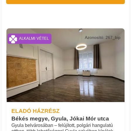
Azonosító: 267_bip
ALKALMI VÉTEL
ELADÓ HÁZRÉSZ
Békés megye, Gyula, Jókai Mór utca
Gyula belvárosában – felújított, polgári hangulatú