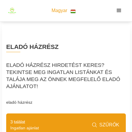
Magyar
ELADÓ HÁZRÉSZ
ELADÓ HÁZRÉSZ HIRDETÉST KERES?
TEKINTSE MEG INGATLAN LISTÁNKAT ÉS
TALÁJA MEG AZ ÖNNEK MEGFELELŐ ELADÓ
AJÁNLATOT!
eladó házrész
3 találat
SZŰRŐK

Ingatlan ajánlat