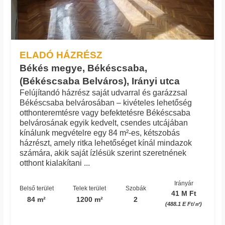
ELADÓ HÁZRÉSZ
Békés megye, Békéscsaba,
(Békéscsaba Belváros), Irányi utca
Felújítandó házrész saját udvarral és garázzsal
Békéscsaba belvárosában – kivételes lehetőség
otthonteremtésre vagy befektetésre Békéscsaba
belvárosának egyik kedvelt, csendes utcájában
kínálunk megvételre egy 84 m²-es, kétszobás
házrészt, amely ritka lehetőséget kínál mindazok
számára, akik saját ízlésük szerint szeretnének
otthont kialakítani ...
Irányár
Belső terület
Telek terület
Szobák
41 M Ft
84 m²
1200 m²
2
(488.1 E Ft/㎡)