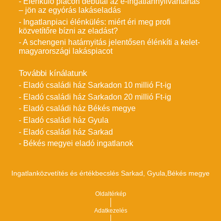
- Élénkülő piacon debütál az e-ingatlannyilvántartás
– jön az egyórás lakáseladás
- Ingatlanpiaci élénkülés: miért éri meg profi
közvetítőre bízni az eladást?
- A schengeni határnyitás jelentősen élénkíti a kelet-
magyarországi lakáspiacot
További kínálatunk
- Eladó családi ház Sarkadon 10 millió Ft-ig
- Eladó családi ház Sarkadon 20 millió Ft-ig
- Eladó családi ház Békés megye
- Eladó családi ház Gyula
- Eladó családi ház Sarkad
- Békés megyei eladó ingatlanok
Ingatlanközvetítés és értékbecslés Sarkad, Gyula,Békés megye
Oldaltérkép
Adatkezelés