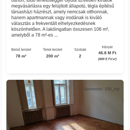
otthon, több lehetőséggel Gyula szívében kínálok
megvásárlásra egy felújított állapotú, tégla építésű
társasházi házrészt, amely nemcsak otthonnak,
hanem apartmannak vagy irodának is kiváló
választás a frekventált elhelyezkedésnek
köszönhetően. A lakóingatlan összesen 106 m²,
amelyből a 78 m²-es ...
Irányár
Belső terület
Telek terület
Szobák
46.8 M Ft
78 m²
200 m²
2
(600 E Ft/㎡)
Azonosító: 195_bip