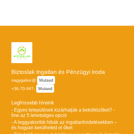
Biztoslak Ingatlan és Pénzügyi Iroda
nagygabor@
Mutasd
+36-70-947-
Mutasd
Legfrissebb híreink
- Egyes települések kizárhatják a beköltözőket? -
Íme az 5 lehetséges opció
- A leggyakoribb hibák az ingatlanhirdetésekben –
és hogyan kerülheted el őket