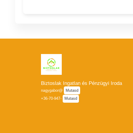
Biztoslak Ingatlan és Pénzügyi Iroda
nagygabor@
Mutasd
+36-70-947-
Mutasd