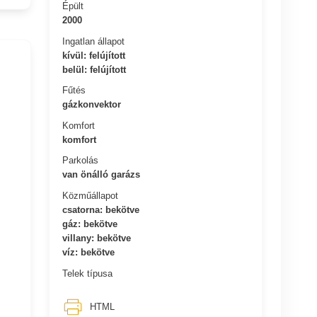
Épült
2000
Ingatlan állapot
kívül: felújított
belül: felújított
Fűtés
gázkonvektor
Komfort
komfort
Parkolás
van önálló garázs
Közműállapot
csatorna: bekötve
gáz: bekötve
villany: bekötve
víz: bekötve
Telek típusa
HTML