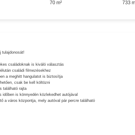
70 m²
733 m
 tulajdonosát!
ekes családoknak is kiváló választás
délután családi filmezésekhez
n a meghitt hangulatot is biztosítja
hetően, csak be kell költözni
 található rajta
os időben is könnyedén közlekedhet autójával
tő a város központja, mely autóval pár percre található