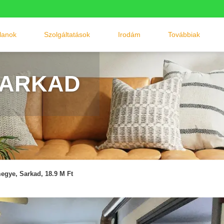
tlanok
Szolgáltatások
Irodám
Továbbiak
SARKAD
egye, Sarkad, 18.9 M Ft