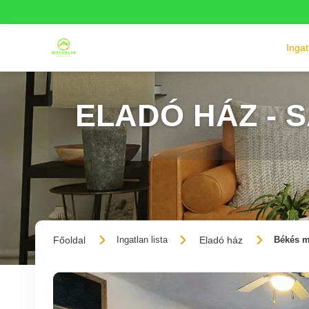
Inga
ELADÓ HÁZ - 
Főoldal
Eladó ház
Ingatlan lista
Békés m