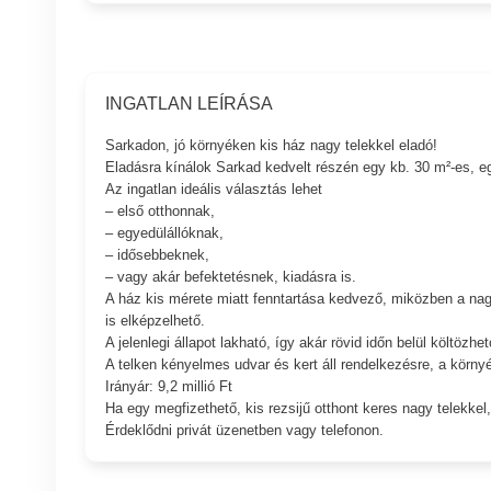
INGATLAN LEÍRÁSA
Sarkadon, jó környéken kis ház nagy telekkel eladó!
Eladásra kínálok Sarkad kedvelt részén egy kb. 30 m²-es, eg
Az ingatlan ideális választás lehet
– első otthonnak,
– egyedülállóknak,
– idősebbeknek,
– vagy akár befektetésnek, kiadásra is.
A ház kis mérete miatt fenntartása kedvező, miközben a nag
is elképzelhető.
A jelenlegi állapot lakható, így akár rövid időn belül költözhe
A telken kényelmes udvar és kert áll rendelkezésre, a körn
Irányár: 9,2 millió Ft
Ha egy megfizethető, kis rezsijű otthont keres nagy telekke
Érdeklődni privát üzenetben vagy telefonon.