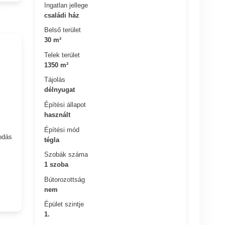
Ingatlan jellege
családi ház
Belső terület
30 m²
Telek terület
1350 m²
Tájolás
délnyugat
Építési állapot
használt
Építési mód
odás
tégla
Szobák száma
1 szoba
Bútorozottság
nem
Épület szintje
1.