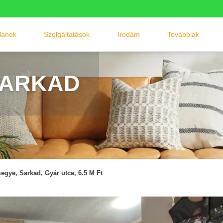
tlanok
Szolgáltatások
Irodám
Továbbiak
SARKAD
egye, Sarkad, Gyár utca, 6.5 M Ft