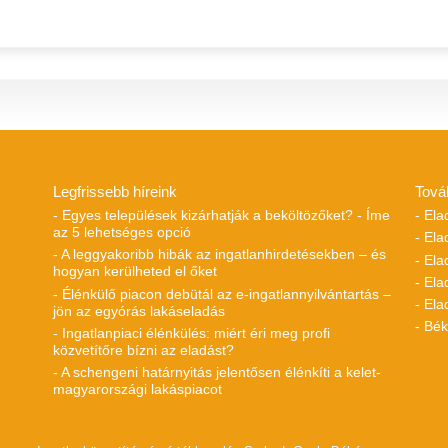
Legfrissebb híreink
Tová
- Egyes települések kizárhatják a beköltözőket? - Íme
- Ela
az 5 lehetséges opció
- Ela
- A leggyakoribb hibák az ingatlanhirdetésekben – és
- El
hogyan kerülheted el őket
- Ela
- Élénkülő piacon debütál az e-ingatlannyilvántartás –
- Ela
jön az egyórás lakáseladás
- Bé
- Ingatlanpiaci élénkülés: miért éri meg profi
közvetítőre bízni az eladást?
- A schengeni határnyitás jelentősen élénkíti a kelet-
magyarországi lakáspiacot