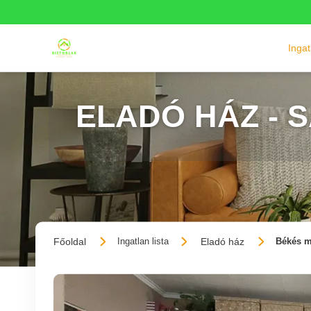
Inga
ELADÓ HÁZ - 
Főoldal
Eladó ház
Ingatlan lista
Békés m