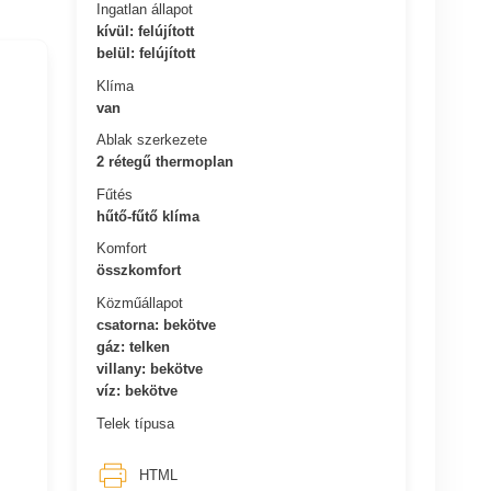
Ingatlan állapot
kívül: felújított
belül: felújított
Klíma
van
Ablak szerkezete
2 rétegű thermoplan
Fűtés
hűtő-fűtő klíma
Komfort
összkomfort
Közműállapot
csatorna: bekötve
gáz: telken
villany: bekötve
víz: bekötve
Telek típusa
HTML