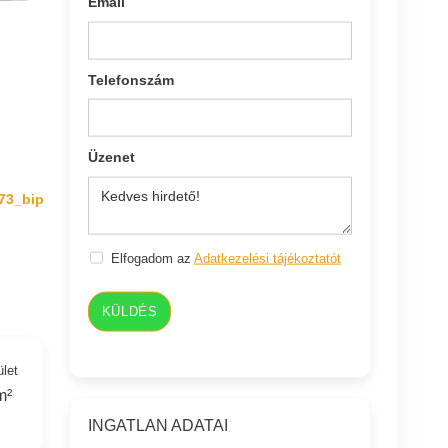
Email
Telefonszám
Üzenet
73_bip
Elfogadom az
Adatkezelési tájékoztatót
KÜLDÉS
ület
m²
INGATLAN ADATAI