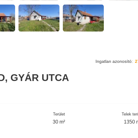
Ingatlan azonosító:
2
D, GYÁR UTCA
Terület
Telek ter
30 m²
1350 