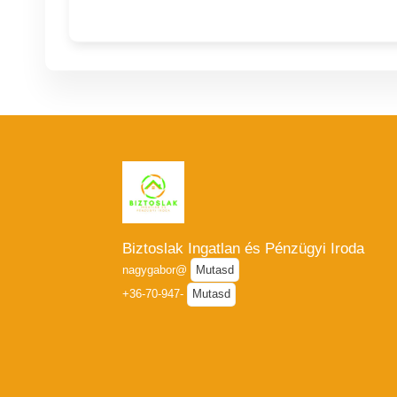
Biztoslak Ingatlan és Pénzügyi Iroda
nagygabor@
Mutasd
+36-70-947-
Mutasd