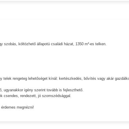
y szobás, költözhető állapotú családi házat, 1350 m²-es telken.
y telek rengeteg lehetőséget kínál: kertészkedés, bővítés vagy akár gazdálk
tő, ugyanakkor igény szerint tovább is fejleszthető.
yék csendes, rendezett, jó szomszédsággal.
l, érdemes megnézni!