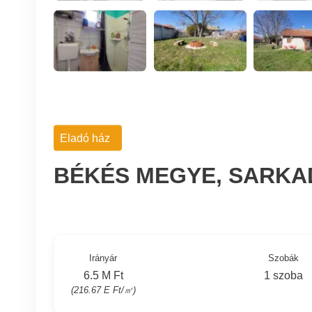
Eladó ház
BÉKÉS MEGYE, SARKA
Irányár
Szobák
6.5 M Ft
1 szoba
(216.67 E Ft/㎡)