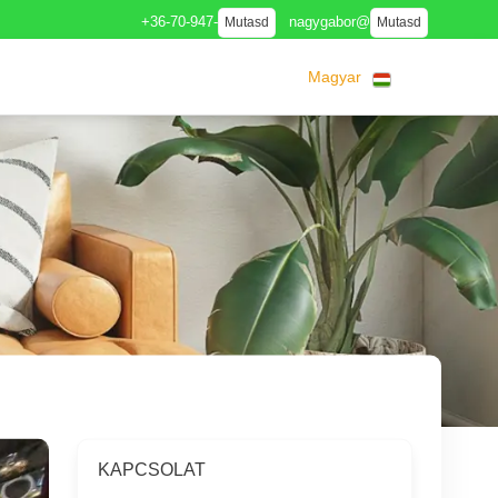
+36-70-947-
nagygabor@
Mutasd
Mutasd
Magyar
KAPCSOLAT