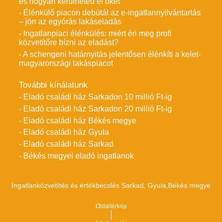
és hogyan kerülheted el őket
- Élénkülő piacon debütál az e-ingatlannyilvántartás
– jön az egyórás lakáseladás
- Ingatlanpiaci élénkülés: miért éri meg profi
közvetítőre bízni az eladást?
- A schengeni határnyitás jelentősen élénkíti a kelet-
magyarországi lakáspiacot
További kínálatunk
- Eladó családi ház Sarkadon 10 millió Ft-ig
- Eladó családi ház Sarkadon 20 millió Ft-ig
- Eladó családi ház Békés megye
- Eladó családi ház Gyula
- Eladó családi ház Sarkad
- Békés megyei eladó ingatlanok
Ingatlanközvetítés és értékbecslés Sarkad, Gyula,Békés megye
Oldaltérkép