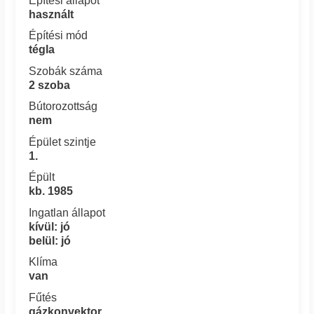
Építési állapot
használt
Építési mód
tégla
Szobák száma
2 szoba
Bútorozottság
nem
Épület szintje
1.
Épült
kb. 1985
Ingatlan állapot
kívül: jó
belül: jó
Klíma
van
Fűtés
gázkonvektor