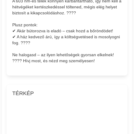
A 603 nm-es telek könnyen karbantartható, így nem kell a
hétvégéket kertészkedéssel töltened, mégis elég helyet
biztosít a kikapcsolódáshoz. ????
Plusz pontok:
✔ Akár bútorozva is eladó – csak hozd a bőröndödet!
✔ A ház kedvező árú, így a költségvetésed is mosolyogni
fog. ????
Ne halogasd – az ilyen lehetőségek gyorsan elkelnek!
???? Hívj most, és nézd meg személyesen!
TÉRKÉP