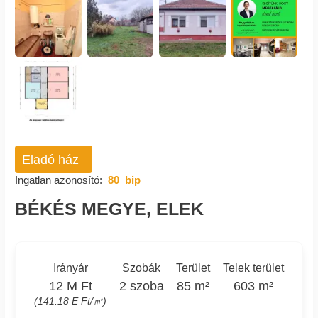
Eladó ház
Ingatlan azonosító:
80_bip
BÉKÉS MEGYE, ELEK
Irányár
Szobák
Terület
Telek terület
12 M Ft
2 szoba
85 m²
603 m²
(141.18 E Ft/㎡)