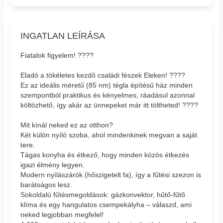
INGATLAN LEÍRÁSA
Fiatalok figyelem! ????
Eladó a tökéletes kezdő családi fészek Eleken! ????
Ez az ideális méretű (85 nm) tégla építésű ház minden
szempontból praktikus és kényelmes, ráadásul azonnal
költözhető, így akár az ünnepeket már itt töltheted! ????
Mit kínál neked ez az otthon?
Két külön nyíló szoba, ahol mindenkinek megvan a saját
tere.
Tágas konyha és étkező, hogy minden közös étkezés
igazi élmény legyen.
Modern nyílászárók (hőszigetelt fa), így a fűtési szezon is
barátságos lesz.
Sokoldalú fűtésmegoldások: gázkonvektor, hűtő-fűtő
klíma és egy hangulatos csempekályha – válaszd, ami
neked legjobban megfelel!