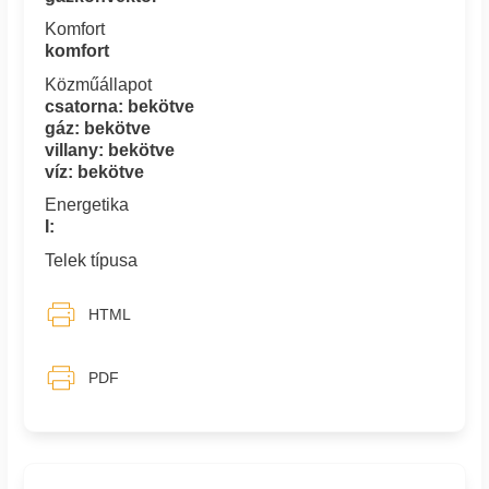
Komfort
komfort
Közműállapot
csatorna: bekötve
gáz: bekötve
villany: bekötve
víz: bekötve
Energetika
I:
Telek típusa
HTML
PDF