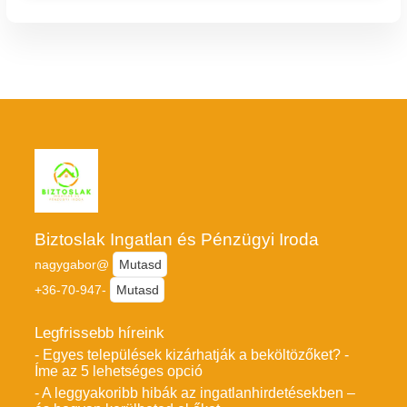
Biztoslak Ingatlan és Pénzügyi Iroda
nagygabor@
Mutasd
+36-70-947-
Mutasd
Legfrissebb híreink
- Egyes települések kizárhatják a beköltözőket? -
Íme az 5 lehetséges opció
- A leggyakoribb hibák az ingatlanhirdetésekben –