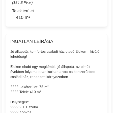
(184 E Ft/㎡)
Telek terület
410 m²
INGATLAN LEÍRÁSA
Jó állapotú, komfortos családi ház eladó Eleken – kiváló
lehetőség!
Eleken eladó egy megkímélt, jó állapotú, az elmúlt
években folyamatosan karbantartott és korszerűsített
családi ház, rendezett környezetben.
???? Lakóterület: 75 m²
???? Telek: 410 m²
Helyiségek:
???? 2 + 1 szoba
???? Konyha