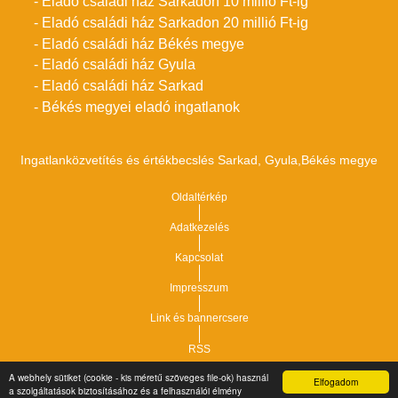
- Eladó családi ház Sarkadon 10 millió Ft-ig
- Eladó családi ház Sarkadon 20 millió Ft-ig
- Eladó családi ház Békés megye
- Eladó családi ház Gyula
- Eladó családi ház Sarkad
- Békés megyei eladó ingatlanok
Ingatlanközvetítés és értékbecslés Sarkad, Gyula,Békés megye
Oldaltérkép
Adatkezelés
Kapcsolat
Impresszum
Link és bannercsere
RSS
A webhely sütiket (cookie - kis méretű szöveges file-ok) használ
Elfogadom
Vár-Köz Kft. - Ingatlan nyilvántartó, ügyviteli és
a szolgáltatások biztosításához és a felhasználói élmény
Copyright © 2021.