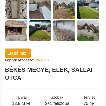
Eladó ház
Ingatlan azonosító:
263_bip
BÉKÉS MEGYE, ELEK, SALLAI
UTCA
Irányár
Szobák
Terület
13.8 M Ft
2+1 félszoba
75 m²