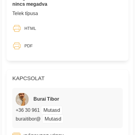
nincs megadva
Telek típusa
HTML
PDF
KAPCSOLAT
Burai Tibor
Mutasd
+36 30 961
Mutasd
buraitibor@