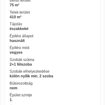
Belső terület
75 m²
Telek terület
410 m²
Tájolás
északkelet
Építési állapot
használt
Építési mód
vegyes
Szobák száma
2+1 félszoba
Szobák elhelyezkedése
külön nyílik min. 2 szoba
Bútorozottság
nem
Épület szintje
1.