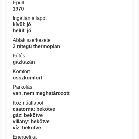
Épült
1970
Ingatlan állapot
kívül: jó
belül: jó
Ablak szerkezete
2 rétegű thermoplan
Fűtés
gázkazán
Komfort
összkomfort
Parkolás
van, nem meghatározott
Közműállapot
csatorna: bekötve
gáz: bekötve
villany: bekötve
víz: bekötve
Energetika