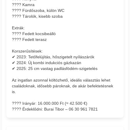
???? Kamra
???? Fürdőszoba, külön WC
???? Tárolók, kisebb szoba
Extrák:
???? Fedett kocsibeálló
???? Fedett terasz
Korszerűsítések:
✔ 2023: Tetőfelújítás, hőszigetelt nyílászárók
✔ 2024: Új kombi indukciós gázkazán
✔ 2025: 25 cm vastag padlásfödém-szigetelés
Az ingatlan azonnal költözhető, ideális választás lehet
családoknak, idősebb pároknak, de akár befektetésnek
is.
???? Irányár: 16.000.000 Ft (≈ 42.500 €)
???? Érdeklődni: Burai Tibor – 06 30 961 7821