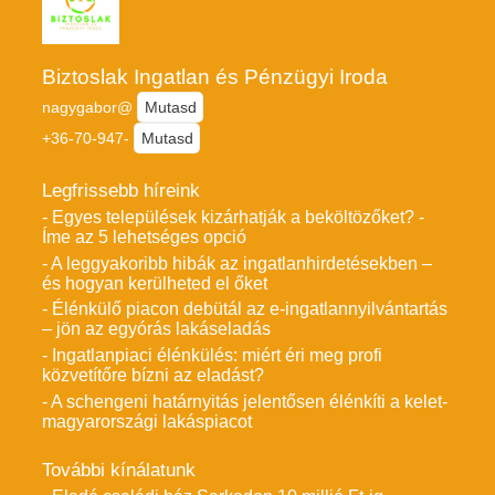
Biztoslak Ingatlan és Pénzügyi Iroda
nagygabor@
Mutasd
+36-70-947-
Mutasd
Legfrissebb híreink
- Egyes települések kizárhatják a beköltözőket? -
Íme az 5 lehetséges opció
- A leggyakoribb hibák az ingatlanhirdetésekben –
és hogyan kerülheted el őket
- Élénkülő piacon debütál az e-ingatlannyilvántartás
– jön az egyórás lakáseladás
- Ingatlanpiaci élénkülés: miért éri meg profi
közvetítőre bízni az eladást?
- A schengeni határnyitás jelentősen élénkíti a kelet-
magyarországi lakáspiacot
További kínálatunk